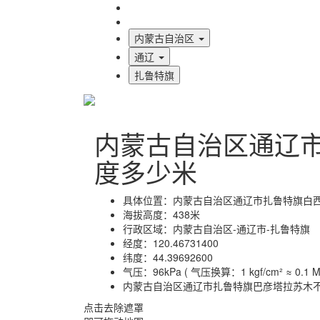
海拔首页
地图标注
内蒙古自治区
通辽
扎鲁特旗
内蒙古自治区通辽
度多少米
具体位置：
内蒙古自治区通辽市扎鲁特旗白
海拔高度：
438米
行政区域：
内蒙古自治区-通辽市-扎鲁特旗
经度：
120.46731400
纬度：
44.39692600
气压：
96kPa ( 气压换算：1 kgf/cm² ≈ 0.1 MP
内蒙古自治区通辽市扎鲁特旗巴彦塔拉苏木
点击去除遮罩