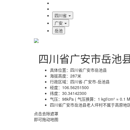
海拔首页
地图标注
四川省
广安
岳池
四川省广安市岳池
具体位置：
四川省广安市岳池县
海拔高度：
287米
行政区域：
四川省-广安市-岳池县
经度：
106.56251500
纬度：
30.34142300
气压：
98kPa ( 气压换算：1 kgf/cm² ≈ 0.1 MP
四川省广安市岳池县老人坪村不属于高原地
点击去除遮罩
即可拖动地图