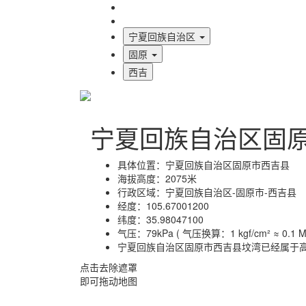
海拔首页
地图标注
宁夏回族自治区
固原
西吉
宁夏回族自治区固
具体位置：
宁夏回族自治区固原市西吉县
海拔高度：
2075米
行政区域：
宁夏回族自治区-固原市-西吉县
经度：
105.67001200
纬度：
35.98047100
气压：
79kPa ( 气压换算：1 kgf/cm² ≈ 0.1 MP
宁夏回族自治区固原市西吉县坟湾已经属于
点击去除遮罩
即可拖动地图