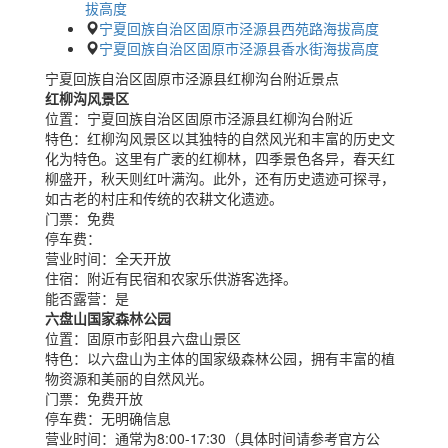
拔高度
宁夏回族自治区固原市泾源县西苑路海拔高度
宁夏回族自治区固原市泾源县香水街海拔高度
宁夏回族自治区固原市泾源县红柳沟台附近景点
红柳沟风景区
位置：
宁夏回族自治区固原市泾源县红柳沟台附近
特色：
红柳沟风景区以其独特的自然风光和丰富的历史文
化为特色。这里有广袤的红柳林，四季景色各异，春天红
柳盛开，秋天则红叶满沟。此外，还有历史遗迹可探寻，
如古老的村庄和传统的农耕文化遗迹。
门票：
免费
停车费：
营业时间：
全天开放
住宿：
附近有民宿和农家乐供游客选择。
能否露营：
是
六盘山国家森林公园
位置：
固原市彭阳县六盘山景区
特色：
以六盘山为主体的国家级森林公园，拥有丰富的植
物资源和美丽的自然风光。
门票：
免费开放
停车费：
无明确信息
营业时间：
通常为8:00-17:30（具体时间请参考官方公