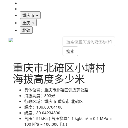
海拔首页
地图标注
重庆市
重庆
北碚
搜索
重庆市北碚区小塘村
海拔高度多少米
具体位置：
重庆市北碚区偏皮莲公路
海拔高度：
893米
行政区域：
重庆市-重庆市-北碚区
经度：
106.63704100
纬度：
30.04234800
气压：
91kPa ( 气压换算：1 kgf/cm² ≈ 0.1 MPa =
100 kPa = 100,000 Pa )