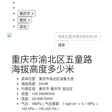
海拔首页
地图标注
重庆市
重庆
渝北
搜索
重庆市渝北区五童路
海拔高度多少米
具体位置：
重庆市渝北区渝鲁大道
海拔高度：
240米
行政区域：
重庆市-重庆市-渝北区
经度：
106.56686300
纬度：
29.59870000
气压：
98kPa ( 气压换算：1 kgf/cm² ≈ 0.1 MPa =
100 kPa = 100,000 Pa )