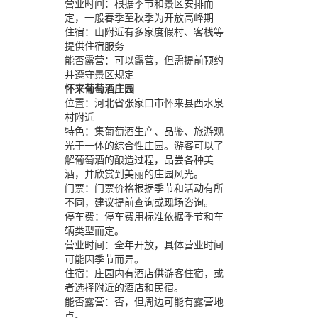
营业时间：
根据季节和景区安排而
定，一般春季至秋季为开放高峰期
住宿：
山附近有多家度假村、客栈等
提供住宿服务
能否露营：
可以露营，但需提前预约
并遵守景区规定
怀来葡萄酒庄园
位置：
河北省张家口市怀来县西水泉
村附近
特色：
集葡萄酒生产、品鉴、旅游观
光于一体的综合性庄园。游客可以了
解葡萄酒的酿造过程，品尝各种美
酒，并欣赏到美丽的庄园风光。
门票：
门票价格根据季节和活动有所
不同，建议提前查询或现场咨询。
停车费：
停车费用标准依据季节和车
辆类型而定。
营业时间：
全年开放，具体营业时间
可能因季节而异。
住宿：
庄园内有酒店供游客住宿，或
者选择附近的酒店和民宿。
能否露营：
否，但周边可能有露营地
点。