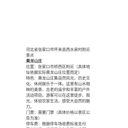
河北省张家口市怀来县西水泉村附近
景点
黄龙山庄
位置：
张家口市桥西区附近（具体地
址依据实际黄龙山庄位置而定）
特色：
黄龙山庄集自然风光、历史文
化、休闲娱乐于一体。这里有山水相
映的美景、古老的庙宇和丰富的户外
活动项目。游客可以在这里徒步、观
光、体验农家生活，感受大自然的魅
力。
门票：
需要门票（具体价格以景区公
告为准）
停车费：
根据停车场收费标准支付