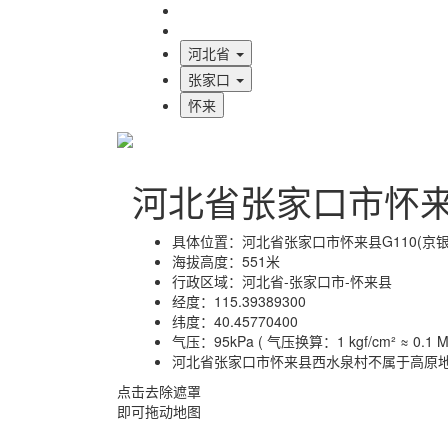
海拔首页
地图标注
河北省
张家口
怀来
河北省张家口市怀
具体位置：
河北省张家口市怀来县G110(京银
海拔高度：
551米
行政区域：
河北省-张家口市-怀来县
经度：
115.39389300
纬度：
40.45770400
气压：
95kPa ( 气压换算：1 kgf/cm² ≈ 0.1 MP
河北省张家口市怀来县西水泉村不属于高原
点击去除遮罩
即可拖动地图