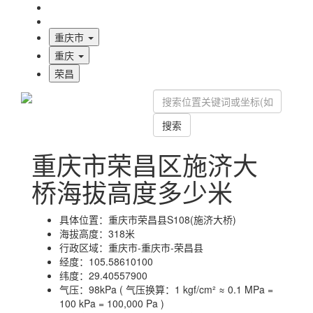
海拔首页
地图标注
重庆市
重庆
荣昌
搜索
重庆市荣昌区施济大
桥海拔高度多少米
具体位置：
重庆市荣昌县S108(施济大桥)
海拔高度：
318米
行政区域：
重庆市-重庆市-荣昌县
经度：
105.58610100
纬度：
29.40557900
气压：
98kPa ( 气压换算：1 kgf/cm² ≈ 0.1 MPa =
100 kPa = 100,000 Pa )