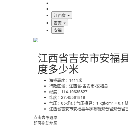
海拔首页
地图标注
江西省
吉安
安福
江西省吉安市安福
度多少米
海拔高度：
1411米
行政区域：
江西省-吉安市-安福县
经度：
114.19635827
纬度：
27.45561819
气压：
85kPa ( 气压换算：1 kgf/cm² ≈ 0.1 MP
江西省吉安市安福县羊狮慕镇观音岩观音岩
点击去除遮罩
即可拖动地图