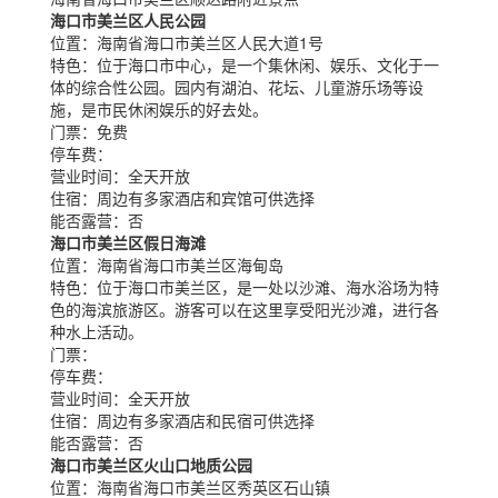
海口市美兰区人民公园
位置：
海南省海口市美兰区人民大道1号
特色：
位于海口市中心，是一个集休闲、娱乐、文化于一
体的综合性公园。园内有湖泊、花坛、儿童游乐场等设
施，是市民休闲娱乐的好去处。
门票：
免费
停车费：
营业时间：
全天开放
住宿：
周边有多家酒店和宾馆可供选择
能否露营：
否
海口市美兰区假日海滩
位置：
海南省海口市美兰区海甸岛
特色：
位于海口市美兰区，是一处以沙滩、海水浴场为特
色的海滨旅游区。游客可以在这里享受阳光沙滩，进行各
种水上活动。
门票：
停车费：
营业时间：
全天开放
住宿：
周边有多家酒店和民宿可供选择
能否露营：
否
海口市美兰区火山口地质公园
位置：
海南省海口市美兰区秀英区石山镇