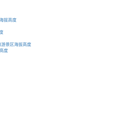
海拔高度
度
旅游景区海拔高度
高度
蜀ICP备2023002954号-2