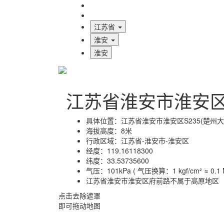
海拔首页
地图标注
江苏省
淮安
淮安
江苏省淮安市淮安
具体位置：
江苏省淮安市淮安区S235(楚州大
海拔高度：
8米
行政区域：
江苏省-淮安市-淮安区
经度：
119.16118300
纬度：
33.53735600
气压：
101kPa ( 气压换算：1 kgf/cm² ≈ 0.1 M
江苏省淮安市淮安区府前路不属于高原地区
点击去除遮罩
即可拖动地图