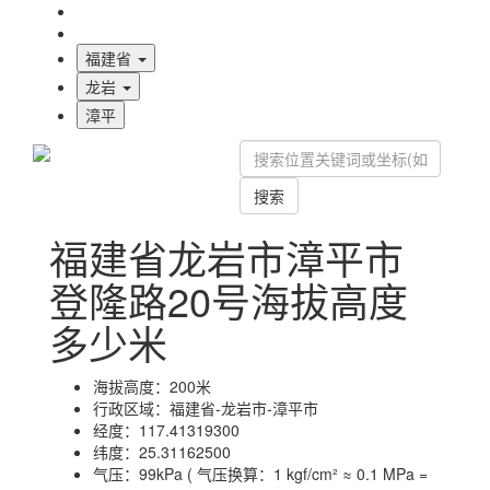
海拔首页
地图标注
福建省
龙岩
漳平
搜索
福建省龙岩市漳平市
登隆路20号海拔高度
多少米
海拔高度：
200米
行政区域：
福建省-龙岩市-漳平市
经度：
117.41319300
纬度：
25.31162500
气压：
99kPa ( 气压换算：1 kgf/cm² ≈ 0.1 MPa =