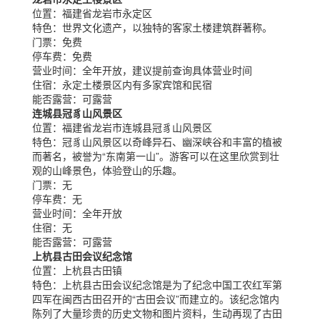
位置：
福建省龙岩市永定区
特色：
世界文化遗产，以独特的客家土楼建筑群著称。
门票：
免费
停车费：
免费
营业时间：
全年开放，建议提前查询具体营业时间
住宿：
永定土楼景区内有多家宾馆和民宿
能否露营：
可露营
连城县冠豸山风景区
位置：
福建省龙岩市连城县冠豸山风景区
特色：
冠豸山风景区以奇峰异石、幽深峡谷和丰富的植被
而著名，被誉为“东南第一山”。游客可以在这里欣赏到壮
观的山峰景色，体验登山的乐趣。
门票：
无
停车费：
无
营业时间：
全年开放
住宿：
无
能否露营：
可露营
上杭县古田会议纪念馆
位置：
上杭县古田镇
特色：
上杭县古田会议纪念馆是为了纪念中国工农红军第
四军在闽西古田召开的“古田会议”而建立的。该纪念馆内
陈列了大量珍贵的历史文物和图片资料，生动再现了古田