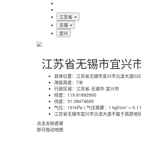
海拔首页
地图标注
江苏省
无锡
宜兴
江苏省无锡市宜兴
具体位置：
江苏省无锡市宜兴市氿滨大道23
海拔高度：
7米
行政区域：
江苏省-无锡市-宜兴市
经度：
119.81892900
纬度：
31.38474600
气压：
101kPa ( 气压换算：1 kgf/cm² ≈ 0.1 M
江苏省无锡市宜兴市氿滨大道不属于高原地
点击去除遮罩
即可拖动地图