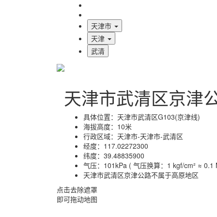
海拔首页
地图标注
天津市
天津
武清
天津市武清区京津
具体位置：
天津市武清区G103(京津线)
海拔高度：
10米
行政区域：
天津市-天津市-武清区
经度：
117.02272300
纬度：
39.48835900
气压：
101kPa ( 气压换算：1 kgf/cm² ≈ 0.1 M
天津市武清区京津公路不属于高原地区
点击去除遮罩
即可拖动地图