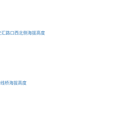
交汇路口西北侧海拔高度
跨线桥海拔高度
蜀ICP备2023002954号-2