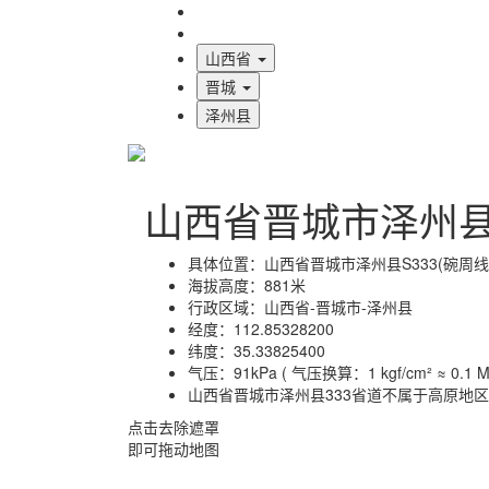
海拔首页
地图标注
山西省
晋城
泽州县
山西省晋城市泽州县
具体位置：
山西省晋城市泽州县S333(碗周线
海拔高度：
881米
行政区域：
山西省-晋城市-泽州县
经度：
112.85328200
纬度：
35.33825400
气压：
91kPa ( 气压换算：1 kgf/cm² ≈ 0.1 MP
山西省晋城市泽州县333省道不属于高原地区
点击去除遮罩
即可拖动地图