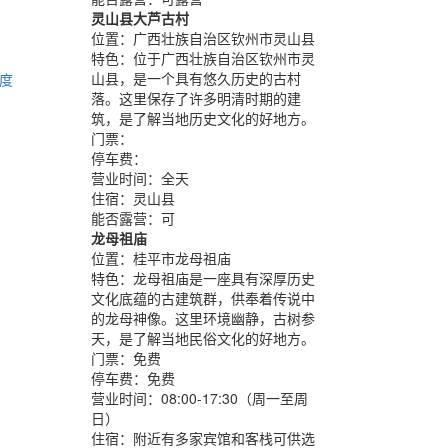
灵山县大芦古村
位置：
广西壮族自治区钦州市灵山县
特色：
位于广西壮族自治区钦州市灵
山县，是一个具有悠久历史的古村
度
落。这里保存了许多明清时期的建
筑，是了解当地历史文化的好地方。
门票：
停车费：
营业时间：
全天
住宿：
灵山县
能否露营：
可
龙母祖庙
位置：
桂平市龙母祖庙
特色：
龙母祖庙是一座具有深厚历史
文化底蕴的古建筑群，供奉着传说中
的龙母神像。这里环境幽静，古树参
天，是了解当地民俗文化的好地方。
门票：
免费
停车费：
免费
营业时间：
08:00-17:30（周一至周
日）
住宿：
附近有多家宾馆和客栈可供选