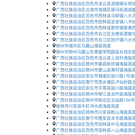
广西壮族自治区百色市凌云县泗城镇长垌东
广西壮族自治区北海市海城区驿马街道成
广西壮族自治区百色市西林县马蚌镇八大河
广西壮族自治区百色市田林县定安镇八书
广西壮族自治区百色市西林县那劳镇那黄西
广西壮族自治区百色市右江区龙景街道银屯
广西壮族自治区百色市右江区阳圩镇六沙水
柳州市城中区马鹿山海拔高度
柳州市柳州马鹿山东南面学院路延长线东
广西壮族自治区百色市凌云县上岩村海拔
广西壮族自治区梧州市藤县新庆镇海拔高
广西壮族自治区梧州市蒙山县黄村镇海拔
广西壮族自治区崇左市城南区丽川路1号海
广西壮族自治区南宁市西乡塘区卢仙岭路北
广西壮族自治区崇左市天等县丽川路海拔
广西壮族自治区柳州市柳江县龙怀路海拔
广西壮族自治区柳州市柳北区北站路156
桂林市兴安县牛栏冲水库海拔高度
广西壮族自治区桂林市兴安县粉山海拔高
广西壮族自治区南宁市隆安县龙华路海拔
广西壮族自治区百色市田林县中屯海拔高
广西壮族自治区百色市田林县八山海拔高