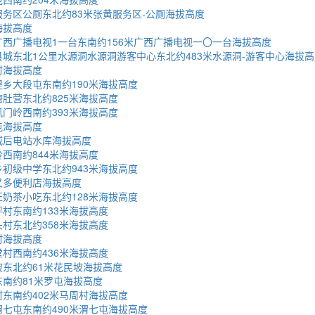
务区公厕东北约83米张黄服务区-公厕海拔高度
海拔高度
西广播电视1一台东南约156米广西广播电视一〇一台海拔高度
城东北1公里水源洞水源洞游客中心东北约483米水源洞-游客中心海拔高
村海拔高度
乡大段屯东南约190米海拔高度
肚营东北约825米海拔高度
门岭西南约393米海拔高度
屯海拔高度
威后电站水库海拔高度
西南约844米海拔高度
初级中学东北约943米海拔高度
又多便利店海拔高度
奶茶小吃东北约128米海拔高度
村东南约133米海拔高度
村东北约358米海拔高度
村海拔高度
村西南约436米海拔高度
东北约61米花民坡海拔高度
南约81米罗屯海拔高度
东南约402米马周村海拔高度
七屯东南约490米渭七屯海拔高度