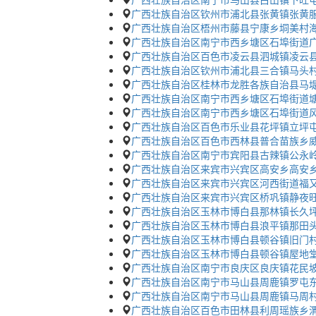
广西壮族自治区钦州市浦北县张黄镇张黄服
广西壮族自治区梧州市藤县宁康乡垌美村
广西壮族自治区南宁市西乡塘区石埠街道广
广西壮族自治区百色市凌云县泗城镇凌云县
广西壮族自治区钦州市浦北县三合镇马头
广西壮族自治区桂林市龙胜各族自治县马堤
广西壮族自治区南宁市西乡塘区石埠街道塘
广西壮族自治区南宁市西乡塘区石埠街道风
广西壮族自治区百色市乐业县花坪镇立坪
广西壮族自治区百色市西林县普合苗族乡
广西壮族自治区南宁市宾阳县古辣镇公永岭
广西壮族自治区来宾市兴宾区高安乡高安乡
广西壮族自治区来宾市兴宾区河西街道福
广西壮族自治区来宾市兴宾区桥巩镇静夜旺
广西壮族自治区玉林市博白县那林镇长久坪
广西壮族自治区玉林市博白县浪平镇那田头
广西壮族自治区玉林市博白县顿谷镇旧门
广西壮族自治区玉林市博白县顿谷镇屋地堂
广西壮族自治区南宁市良庆区良庆镇花民坡
广西壮族自治区南宁市马山县周鹿镇罗屯东
广西壮族自治区南宁市马山县周鹿镇马周村
广西壮族自治区百色市田林县利周瑶族乡渭