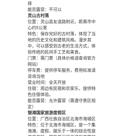
择
能否露营：
不可以
灵山古村落
位置：
灵山县友谊路附近，距离市中
心约5公里
特色：
保存完好的古村落，体现了当
地的历史文化和建筑风格。漫步其
中，可以感受到古老的生活方式，体
验传统的民间手工艺和美食。
门票：
需门票（具体价格请查询官方
网站）
停车费：
提供停车服务，费用标准请
咨询当地
营业时间：
全天开放
住宿：
周边有民宿和农家乐，提供特
色住宿体验。
能否露营：
允许露营（需遵守景区规
定）
银滩国家旅游度假区
位置：
广西壮族自治区北海市海城区
特色：
位于北海市海城区，是一个集
海滩、度假、娱乐于一体的综合性旅