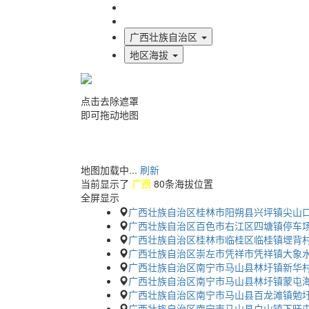
海拔首页
地图标注
广西壮族自治区
地区海拔
点击去除遮罩
即可拖动地图
地图加载中...
刷新
当前显示了
广西
80条海拔位置
全屏显示
广西壮族自治区桂林市阳朔县兴坪镇尖山
广西壮族自治区百色市右江区四塘镇停车
广西壮族自治区桂林市临桂区临桂镇堽背村
广西壮族自治区崇左市凭祥市凭祥镇大象水
广西壮族自治区南宁市马山县林圩镇新华村
广西壮族自治区南宁市马山县林圩镇蒙屯
广西壮族自治区南宁市马山县百龙滩镇勉
广西壮族自治区南宁市马山县白山镇下旺屯