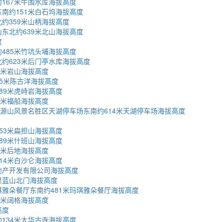
167米牛围水库海拔高度
南约151米白石坞海拔高度
约359米山柄海拔高度
东北约639米北山海拔高度
度
485米竹坑头埔海拔高度
约623米后门亭水库海拔高度
8米岩山海拔高度
5米陈古洋海拔高度
89米虎峙岩海拔高度
0米福船海拔高度
清源山风景名胜区天湖停车场东南约614米天湖停车场海拔高度
53米扁担山海拔高度
89米什班山海拔高度
0米后地海拔高度
14米白沙仑海拔高度
地产开发有限公司海拔高度
里蓝山北门海拔高度
雅朵餐厅东南约481米玛琪雅朵餐厅海拔高度
6米阔格海拔高度
高度
134米太华古寺海拔高度