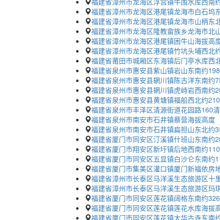
福建省漳州市龙海区浮宫镇牛围水库西南约
福建省漳州市龙海区港尾镇龙海市白石坞东
福建省漳州市龙海区港尾镇龙海市山柄东北
福建省漳州市龙海区隆教畲族乡龙海市北山
福建省漳州市龙海区港尾镇困牛山海拔高
福建省漳州市龙海区港尾镇竹坑头埔西北约
福建省莆田市城厢区东海镇后门亭水库西北
福建省泉州市惠安县紫山镇岩山东南约19
福建省泉州市惠安县辋川镇陈古洋东南约7
福建省泉州市惠安县辋川镇虎峙岩西南约2
福建省泉州市惠安县黄塘镇福船西北约21
福建省泉州市丰泽区清源街道花园路160
福建省泉州市南安市石井镇蔡营海拔高度
福建省泉州市南安市石井镇扁担山东北约3
福建省厦门市同安区汀溪镇什班山东南约2
福建省厦门市翔安区新圩镇后地西南约11
福建省厦门市同安区五显镇白沙仑东南约1
福建省厦门市集美区灌口镇厦门新福依房
福建省漳州市长泰区马洋溪生态旅游区十
福建省漳州市长泰区马洋溪生态旅游区玛琪
福建省厦门市同安区莲花镇阔格东南约32
福建省厦门市同安区莲花镇莲花水库海拔
福建省厦门市同安区莲花镇太华古寺东南约