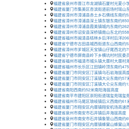
福建省泉州市晋江市龙湖镇石厦村光夏小学
福建省厦门市集美区杏滨街道前场村瑶山东4
福建省漳州市漳浦县赤土乡石佛线东南约5
福建省漳州市漳浦县深土镇东银东南约85
福建省漳州市漳浦县霞美镇城内东南约26
福建省漳州市诏安县深桥镇南山东北约55
福建省福州市闽清县桔林乡后洋村后洋20
福建省宁德市古田县城西街道东山西南约5
福建省漳州市芗城区天宝镇山仔尾西北约7
福建省宁德市屏南县岭下乡横坑村村民委员
福建省福州市福清市城头镇大厝村大厝村
福建省福州市长乐区江田镇岭顶东南约47
福建省厦门市同安区汀溪镇乌石岩海拔高
福建省厦门市同安区汀溪镇大尖东南约57
福建省厦门市同安区汀溪镇大仑尖东南约1
福建省南阳西南约52米南阳海拔高度
福建省南平市建阳区崇阳街道瑞玺苑瑞玺
福建省福州市马尾区琅岐镇后义西南约61
福建省厦门市翔安区内厝镇翔安机场高速西
福建省泉州市南安市石井镇后井海拔高度
福建省泉州市南安市石井镇象管山西南约6
福建省厦门市翔安区内厝镇蜂窠山蜂窠山