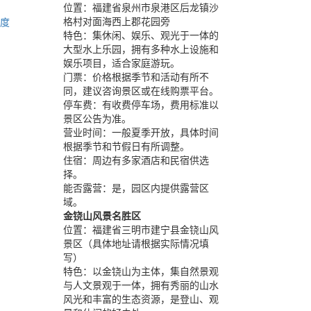
位置：
福建省泉州市泉港区后龙镇沙
格村对面海西上郡花园旁
高度
特色：
集休闲、娱乐、观光于一体的
大型水上乐园，拥有多种水上设施和
娱乐项目，适合家庭游玩。
门票：
价格根据季节和活动有所不
同，建议咨询景区或在线购票平台。
停车费：
有收费停车场，费用标准以
景区公告为准。
营业时间：
一般夏季开放，具体时间
根据季节和节假日有所调整。
住宿：
周边有多家酒店和民宿供选
择。
能否露营：
是，园区内提供露营区
域。
金铙山风景名胜区
位置：
福建省三明市建宁县金铙山风
景区（具体地址请根据实际情况填
写）
特色：
以金铙山为主体，集自然景观
与人文景观于一体，拥有秀丽的山水
风光和丰富的生态资源，是登山、观