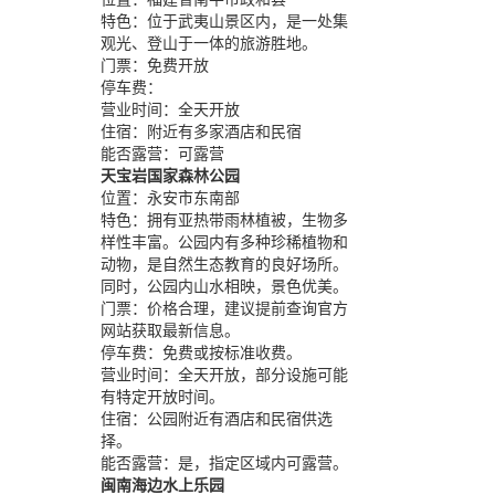
特色：
位于武夷山景区内，是一处集
观光、登山于一体的旅游胜地。
门票：
免费开放
停车费：
营业时间：
全天开放
住宿：
附近有多家酒店和民宿
能否露营：
可露营
天宝岩国家森林公园
位置：
永安市东南部
特色：
拥有亚热带雨林植被，生物多
样性丰富。公园内有多种珍稀植物和
动物，是自然生态教育的良好场所。
同时，公园内山水相映，景色优美。
门票：
价格合理，建议提前查询官方
网站获取最新信息。
停车费：
免费或按标准收费。
营业时间：
全天开放，部分设施可能
有特定开放时间。
住宿：
公园附近有酒店和民宿供选
择。
能否露营：
是，指定区域内可露营。
闽南海边水上乐园