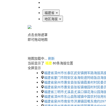
海拔首页
地图标注
福建省
地区海拔
点击去除遮罩
即可拖动地图
地图加载中...
刷新
当前显示了
福建
80条海拔位置
全屏显示
福建省漳州市长泰区武安镇拥军路海拔高
福建省厦门市翔安区金海街道阿结饭店海
福建省泉州市惠安县张坂镇霞美村村民委员
福建省泉州市惠安县张坂镇塘园村村民委员
福建省三明市尤溪县尤溪口镇花海公园海
福建省漳州市东山县陈城镇中国农村信用社
福建省泉州市南安市洪濑镇田墘东南约29
福建省泉州市南安市省新镇郭厝西北约66