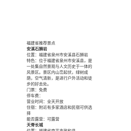
福建省推荐景点
安溪石狮岩
位置：
福建省泉州市安溪县石狮岩
特色：
位于福建省泉州市安溪县，是
一处集自然景观与人文历史于一体的
风景区。景区内山峦起伏，绿树成
荫，空气清新，是进行户外活动和徒
步的好去处。
门票：
免费
停车费：
营业时间：
全天开放
住宿：
附近有多家酒店和民宿可供选
择
能否露营：
可露营
天脊长城
位置：
福建省南平市政和县