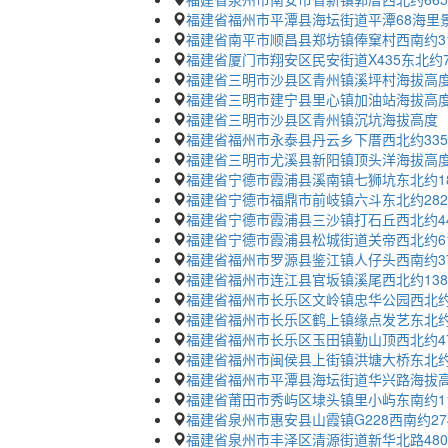
福建省福州市平潭县海坛街道平潭68海里
福建省南平市顺昌县郑坊镇俸窠村西南约3
福建省厦门市翔安区民安街道X435东北约
福建省三明市沙县区青州镇溪坪村海拔高
福建省三明市建宁县里心镇加油站海拔高
福建省三明市沙县区青州镇沉坑海拔高度
福建省福州市永泰县丹云乡下厝西北约33
福建省三明市尤溪县新阳镇顶头洋海拔高
福建省宁德市霞浦县溪南镇七狮坑东北约1
福建省宁德市福鼎市前岐镇六斗东北约28
福建省宁德市霞浦县三沙镇打石丘西北约4
福建省宁德市霞浦县松城街道关帝西北约6
福建省福州市罗源县鉴江镇人仔头西南约3
福建省福州市连江县官坂镇溪尾西北约13
福建省福州市长乐区文岭镇忠华公园西北约
福建省福州市长乐区鹤上镇缘点发艺东北约
福建省福州市长乐区玉田镇勤山顶西北约4
福建省福州市闽侯县上街镇洪塘大桥东北约
福建省福州市平潭县海坛街道华兴路海拔
福建省莆田市秀屿区埭头镇里小屿东南约1
福建省泉州市惠安县山霞镇G228西南约2
福建省泉州市丰泽区清源街道新华北路480