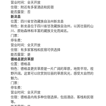
营业时间：
全天开放
住宿：
附近有多家酒店和民宿
能否露营：
否
新龙县
位置：
四川省甘孜藏族自治州新龙县
特色：
新龙县位于四川省甘孜藏族自治州，以其壮丽的山
川、原始森林和丰富的藏族文化而闻名。
门票：
停车费：
营业时间：
全天开放
住宿：
有多家客栈和民宿可供选择
能否露营：
是
德格县更庆草原
位置：
德格县
特色：
德格县更庆草原是一片广阔的草原，地势平坦，视
野开阔。这里可以欣赏到壮丽的草原风光，感受大自然的
魅力。
门票：
停车费：
营业时间：
全天开放
住宿：
德格县内有多种住宿选择，包括酒店、客栈和民宿
等。