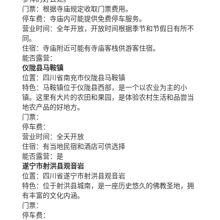
门票：
根据寺庙规定收取门票费用。
停车费：
寺庙内可能提供免费停车服务。
营业时间：
全年开放，开放时间根据季节和节假日有所不
同。
住宿：
寺庙附近可能有寺庙客栈供游客住宿。
能否露营：
仪陇县马鞍镇
位置：
四川省南充市仪陇县马鞍镇
特色：
马鞍镇位于仪陇县西部，是一个以农业为主的小
镇。这里有大片的农田和果园，是体验农村生活和品尝当
地农产品的好地方。
门票：
停车费：
营业时间：
全天开放
住宿：
有当地民宿和酒店可供选择
能否露营：
是
遂宁市射洪县观音岩
位置：
四川省遂宁市射洪县观音岩
特色：
位于射洪县城南，是一座历史悠久的佛教圣地，拥
有丰富的文化内涵。
门票：
停车费：