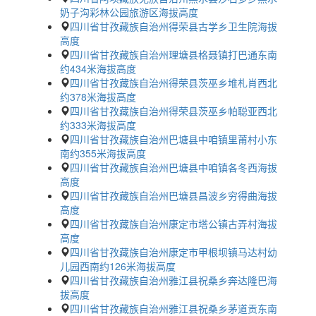
奶子沟彩林公园旅游区海拔高度
四川省甘孜藏族自治州得荣县古学乡卫生院海拔
高度
四川省甘孜藏族自治州理塘县格聂镇打巴通东南
约434米海拔高度
四川省甘孜藏族自治州得荣县茨巫乡堆札肖西北
约378米海拔高度
四川省甘孜藏族自治州得荣县茨巫乡帕聪亚西北
约333米海拔高度
四川省甘孜藏族自治州巴塘县中咱镇里莆村小东
南约355米海拔高度
四川省甘孜藏族自治州巴塘县中咱镇各冬西海拔
高度
四川省甘孜藏族自治州巴塘县昌波乡穷得曲海拔
高度
四川省甘孜藏族自治州康定市塔公镇古弄村海拔
高度
四川省甘孜藏族自治州康定市甲根坝镇马达村幼
儿园西南约126米海拔高度
四川省甘孜藏族自治州雅江县祝桑乡奔达隆巴海
拔高度
四川省甘孜藏族自治州雅江县祝桑乡茅道贡东南