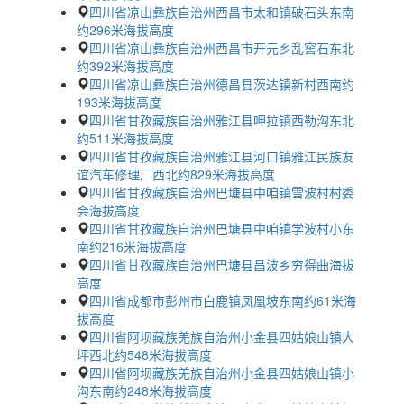
四川省凉山彝族自治州西昌市太和镇破石头东南
约296米海拔高度
四川省凉山彝族自治州西昌市开元乡乱窖石东北
约392米海拔高度
四川省凉山彝族自治州德昌县茨达镇新村西南约
193米海拔高度
四川省甘孜藏族自治州雅江县呷拉镇西勒沟东北
约511米海拔高度
四川省甘孜藏族自治州雅江县河口镇雅江民族友
谊汽车修理厂西北约829米海拔高度
四川省甘孜藏族自治州巴塘县中咱镇雪波村村委
会海拔高度
四川省甘孜藏族自治州巴塘县中咱镇学波村小东
南约216米海拔高度
四川省甘孜藏族自治州巴塘县昌波乡穷得曲海拔
高度
四川省成都市彭州市白鹿镇凤凰坡东南约61米海
拔高度
四川省阿坝藏族羌族自治州小金县四姑娘山镇大
坪西北约548米海拔高度
四川省阿坝藏族羌族自治州小金县四姑娘山镇小
沟东南约248米海拔高度