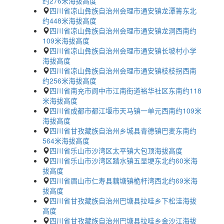
约276米海拔高度
四川省凉山彝族自治州会理市通安镇龙潭箐东北
约448米海拔高度
四川省凉山彝族自治州会理市通安镇龙洞西南约
109米海拔高度
四川省凉山彝族自治州会理市通安镇长坡村小学
海拔高度
四川省凉山彝族自治州会理市通安镇枝枝拐西南
约256米海拔高度
四川省南充市阆中市江南街道裕华社区东南约118
米海拔高度
四川省成都市都江堰市天马镇一单元西南约109米
海拔高度
四川省甘孜藏族自治州乡城县青德镇巴麦东南约
564米海拔高度
四川省乐山市沙湾区太平镇大包顶海拔高度
四川省乐山市沙湾区踏水镇五显埂东北约60米海
拔高度
四川省眉山市仁寿县藕塘镇桅杆湾西北约69米海
拔高度
四川省甘孜藏族自治州巴塘县拉哇乡下松洼海拔
高度
四川省甘孜藏族自治州巴塘县拉哇乡金沙江海拔