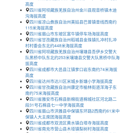
高度
四川省阿坝藏族羌族自治州金川县观音桥镇木迪
沟海拔高度
四川省凉山彝族自治州美姑县巴普镇昔线西南约
115米海拔高度
四川省眉山市东坡区富牛镇停车场海拔高度
四川省甘孜藏族自治州稻城县金珠镇扎冲村扎冲
村村委会东北约448米海拔高度
四川省阿坝藏族羌族自治州壤塘县吾伊乡交警大
队黑桥中队东北约253米壤塘县交警大队黑桥中队海
拔高度
四川省成都市大邑县江镇奓口岩东南约74米海拔
高度
四川省达州市达川区米城乡新塘小学海拔高度
四川省甘孜藏族自治州康定市榆林街道浑海子东
南约75米海拔高度
四川省雅安市石棉县新棉街道棉城社区河北路二
段31号石棉县七一中学海拔高度
四川省眉山市洪雅县中保镇东环路2西南约61米中
保镇人大主席团海拔高度
四川省成都市双流区黄水镇白塔寺海拔高度
四川省南充市营山县木垭镇梨树村海拔高度