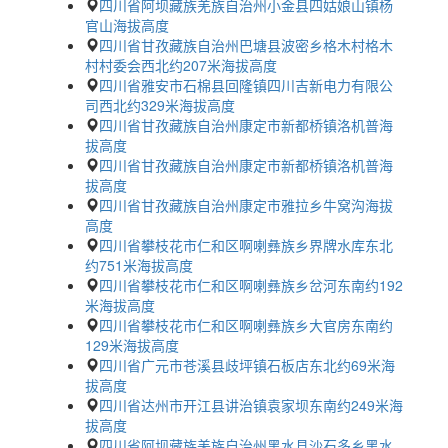
四川省阿坝藏族羌族自治州小金县四姑娘山镇杨
官山海拔高度
四川省甘孜藏族自治州巴塘县波密乡格木村格木
村村委会西北约207米海拔高度
四川省雅安市石棉县回隆镇四川吉新电力有限公
司西北约329米海拔高度
四川省甘孜藏族自治州康定市新都桥镇洛机普海
拔高度
四川省甘孜藏族自治州康定市新都桥镇洛机普海
拔高度
四川省甘孜藏族自治州康定市雅拉乡牛窝沟海拔
高度
四川省攀枝花市仁和区啊喇彝族乡界牌水库东北
约751米海拔高度
四川省攀枝花市仁和区啊喇彝族乡岔河东南约192
米海拔高度
四川省攀枝花市仁和区啊喇彝族乡大官房东南约
129米海拔高度
四川省广元市苍溪县歧坪镇石板店东北约69米海
拔高度
四川省达州市开江县讲治镇袁家坝东南约249米海
拔高度
四川省阿坝藏族羌族自治州黑水县沙石多乡黑水