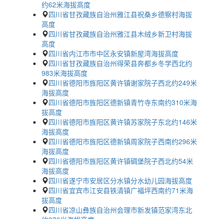
约62米海拔高度
四川省甘孜藏族自治州雅江县祝桑乡德察村海拔
高度
四川省甘孜藏族自治州雅江县木绒乡新卫村海拔
高度
四川省内江市市中区永安镇新屋湾海拔高度
四川省甘孜藏族自治州得荣县奔都乡冬学西北约
983米海拔高度
四川省德阳市旌阳区黄许镇谢家院子西北约249米
海拔高度
四川省德阳市旌阳区德新镇青竹寺东南约310米海
拔高度
四川省德阳市旌阳区黄许镇苏家院子东北约146米
海拔高度
四川省德阳市旌阳区德新镇周家院子西南约296米
海拔高度
四川省德阳市旌阳区黄许镇碉堡院子西北约54米
海拔高度
四川省遂宁市安居区分水镇分水幼儿园海拔高度
四川省宜宾市江安县铁清镇广福坪西南约71米海
拔高度
四川省凉山彝族自治州会理市新发镇范家湾东北