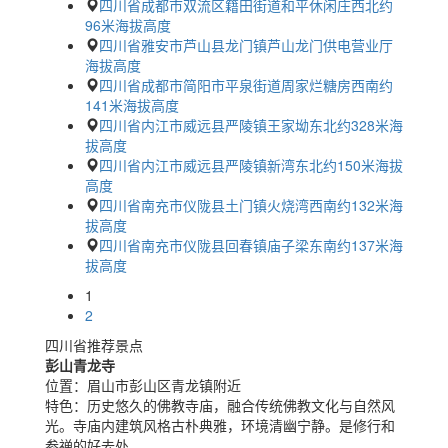
四川省成都市双流区籍田街道和平休闲庄西北约
96米海拔高度
四川省雅安市芦山县龙门镇芦山龙门供电营业厅
海拔高度
四川省成都市简阳市平泉街道周家烂糖房西南约
141米海拔高度
四川省内江市威远县严陵镇王家坳东北约328米海
拔高度
四川省内江市威远县严陵镇新湾东北约150米海拔
高度
四川省南充市仪陇县土门镇火烧湾西南约132米海
拔高度
四川省南充市仪陇县回春镇庙子梁东南约137米海
拔高度
1
2
四川省推荐景点
彭山青龙寺
位置：
眉山市彭山区青龙镇附近
特色：
历史悠久的佛教寺庙，融合传统佛教文化与自然风
光。寺庙内建筑风格古朴典雅，环境清幽宁静。是修行和
参禅的好去处。