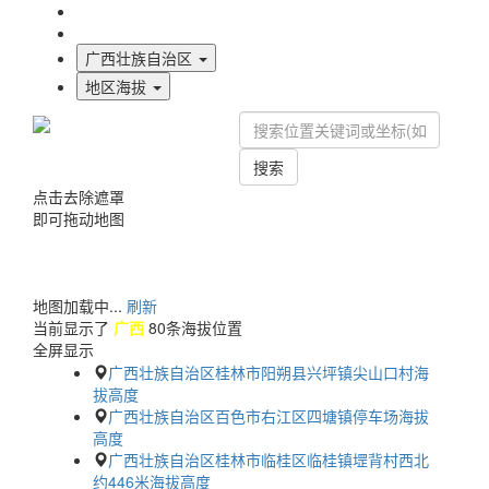
海拔首页
地图标注
广西壮族自治区
地区海拔
搜索
点击去除遮罩
即可拖动地图
地图加载中...
刷新
当前显示了
广西
80条海拔位置
全屏显示
广西壮族自治区桂林市阳朔县兴坪镇尖山口村海
拔高度
广西壮族自治区百色市右江区四塘镇停车场海拔
高度
广西壮族自治区桂林市临桂区临桂镇堽背村西北
约446米海拔高度