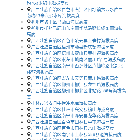
约763米银屯海拔高度
广西壮族自治区百色市右江区阳圩镇六沙水库西
南约53米六沙水库海拔高度
柳州市城中区马鹿山海拔高度
柳州市柳州马鹿山东南面学院路延长线东面海拔
高度
广西壮族自治区百色市凌云县上岩村海拔高度
广西壮族自治区梧州市藤县新庆镇海拔高度
广西壮族自治区梧州市蒙山县黄村镇海拔高度
广西壮族自治区崇左市城南区丽川路1号海拔高度
广西壮族自治区南宁市西乡塘区卢仙岭路北湖北
路57海拔高度
广西壮族自治区崇左市天等县丽川路海拔高度
广西壮族自治区柳州市柳江县龙怀路海拔高度
广西壮族自治区柳州市柳北区北站路156号海拔高
度
桂林市兴安县牛栏冲水库海拔高度
广西壮族自治区桂林市兴安县粉山海拔高度
广西壮族自治区南宁市隆安县龙华路海拔高度
广西壮族自治区百色市田林县中屯海拔高度
广西壮族自治区百色市田林县八山海拔高度
广西壮族自治区南宁市上林县586县道海拔高度