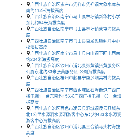
广西壮族自治区崇左市凭祥市凭祥镇大象水库东
南约112米海拔高度
广西壮族自治区南宁市马山县林圩镇新华村小学
东北约54米海拔高度
广西壮族自治区南宁市马山县林圩镇蒙屯海拔高
度
广西壮族自治区南宁市马山县百龙滩镇勉圩中心
校海拔高度
广西壮族自治区南宁市马山县白山镇下旺屯西南
约204米海拔高度
广西壮族自治区钦州市浦北县张黄镇张黄服务区
公厕东北约83米张黄服务区-公厕海拔高度
广西壮族自治区梧州市藤县宁康乡垌美村海拔高
度
广西壮族自治区南宁市西乡塘区石埠街道广西广
播电视1一台东南约156米广西广播电视一〇一台海
拔高度
广西壮族自治区百色市凌云县泗城镇凌云县城东
北1公里水源洞水源洞游客中心东北约483米水源洞-
游客中心海拔高度
广西壮族自治区钦州市浦北县三合镇马头村海拔
高度