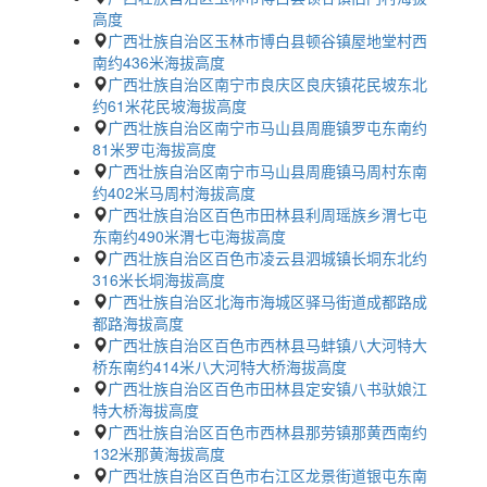
高度
广西壮族自治区玉林市博白县顿谷镇屋地堂村西
南约436米海拔高度
广西壮族自治区南宁市良庆区良庆镇花民坡东北
约61米花民坡海拔高度
广西壮族自治区南宁市马山县周鹿镇罗屯东南约
81米罗屯海拔高度
广西壮族自治区南宁市马山县周鹿镇马周村东南
约402米马周村海拔高度
广西壮族自治区百色市田林县利周瑶族乡渭七屯
东南约490米渭七屯海拔高度
广西壮族自治区百色市凌云县泗城镇长垌东北约
316米长垌海拔高度
广西壮族自治区北海市海城区驿马街道成都路成
都路海拔高度
广西壮族自治区百色市西林县马蚌镇八大河特大
桥东南约414米八大河特大桥海拔高度
广西壮族自治区百色市田林县定安镇八书驮娘江
特大桥海拔高度
广西壮族自治区百色市西林县那劳镇那黄西南约
132米那黄海拔高度
广西壮族自治区百色市右江区龙景街道银屯东南