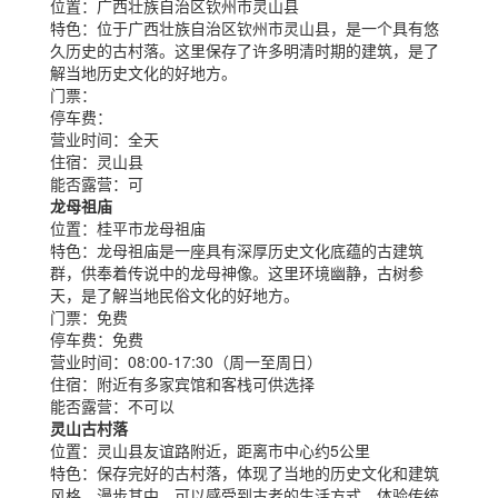
位置：
广西壮族自治区钦州市灵山县
特色：
位于广西壮族自治区钦州市灵山县，是一个具有悠
久历史的古村落。这里保存了许多明清时期的建筑，是了
解当地历史文化的好地方。
门票：
停车费：
营业时间：
全天
住宿：
灵山县
能否露营：
可
龙母祖庙
位置：
桂平市龙母祖庙
特色：
龙母祖庙是一座具有深厚历史文化底蕴的古建筑
群，供奉着传说中的龙母神像。这里环境幽静，古树参
天，是了解当地民俗文化的好地方。
门票：
免费
停车费：
免费
营业时间：
08:00-17:30（周一至周日）
住宿：
附近有多家宾馆和客栈可供选择
能否露营：
不可以
灵山古村落
位置：
灵山县友谊路附近，距离市中心约5公里
特色：
保存完好的古村落，体现了当地的历史文化和建筑
风格。漫步其中，可以感受到古老的生活方式，体验传统