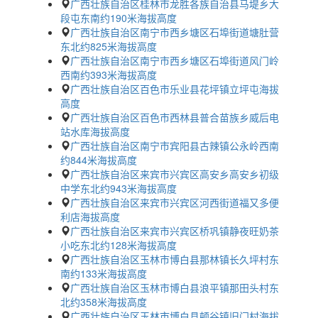
广西壮族自治区桂林市龙胜各族自治县马堤乡大
段屯东南约190米海拔高度
广西壮族自治区南宁市西乡塘区石埠街道塘肚营
东北约825米海拔高度
广西壮族自治区南宁市西乡塘区石埠街道风门岭
西南约393米海拔高度
广西壮族自治区百色市乐业县花坪镇立坪屯海拔
高度
广西壮族自治区百色市西林县普合苗族乡威后电
站水库海拔高度
广西壮族自治区南宁市宾阳县古辣镇公永岭西南
约844米海拔高度
广西壮族自治区来宾市兴宾区高安乡高安乡初级
中学东北约943米海拔高度
广西壮族自治区来宾市兴宾区河西街道福又多便
利店海拔高度
广西壮族自治区来宾市兴宾区桥巩镇静夜旺奶茶
小吃东北约128米海拔高度
广西壮族自治区玉林市博白县那林镇长久坪村东
南约133米海拔高度
广西壮族自治区玉林市博白县浪平镇那田头村东
北约358米海拔高度
广西壮族自治区玉林市博白县顿谷镇旧门村海拔