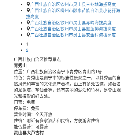
广西壮族自治区钦州市灵山县三冬塘海拔高度
广西壮族自治区柳州市融水苗族自治县小花孖海
拔高度
广西壮族自治区钦州市灵山县赤岭海拔高度
广西壮族自治区钦州市灵山县颁鱼排海拔高度
广西壮族自治区钦州市灵山县安金村海拔高度
1
2
广西壮族自治区推荐景点
青秀山
位置：
广西壮族自治区南宁市青秀区青山路1号
特色：
青秀山是南宁市的标志性景观之一，以其秀丽的自
然风光和丰富的文化遗产著称。山上有多处古迹，如著名
的龙象塔、望仙台等，还有美丽的湖泊和竹林，是登山观
光和摄影的好去处。
门票：
免费
停车费：
免费
营业时间：
全天开放
住宿：
附近有多家酒店和民宿，方便游客住宿
能否露营：
可露营
灵山县大芦古村