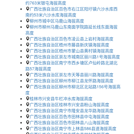
约763米银屯海拔高度
广西壮族自治区百色市右江区阳圩镇六沙水库西
南约53米六沙水库海拔高度
柳州市城中区马鹿山海拔高度
柳州市柳州马鹿山东南面学院路延长线东面海拔
高度
广西壮族自治区百色市凌云县上岩村海拔高度
广西壮族自治区梧州市藤县新庆镇海拔高度
广西壮族自治区梧州市蒙山县黄村镇海拔高度
广西壮族自治区崇左市城南区丽川路1号海拔高度
广西壮族自治区南宁市西乡塘区卢仙岭路北湖北
路57海拔高度
广西壮族自治区崇左市天等县丽川路海拔高度
广西壮族自治区柳州市柳江县龙怀路海拔高度
广西壮族自治区柳州市柳北区北站路156号海拔高
度
桂林市兴安县牛栏冲水库海拔高度
广西壮族自治区桂林市兴安县粉山海拔高度
广西壮族自治区南宁市隆安县龙华路海拔高度
广西壮族自治区百色市田林县中屯海拔高度
广西壮族自治区百色市田林县八山海拔高度
广西壮族自治区南宁市上林县586县道海拔高度