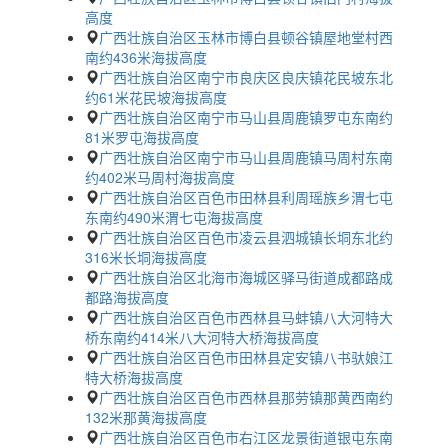
高度
广西壮族自治区玉林市博白县顿谷镇屋地堂村西
南约436米海拔高度
广西壮族自治区南宁市良庆区良庆镇花民坡东北
约61米花民坡海拔高度
广西壮族自治区南宁市马山县周鹿镇罗屯东南约
81米罗屯海拔高度
广西壮族自治区南宁市马山县周鹿镇马周村东南
约402米马周村海拔高度
广西壮族自治区百色市田林县利周瑶族乡渭七屯
东南约490米渭七屯海拔高度
广西壮族自治区百色市凌云县泗城镇长垌东北约
316米长垌海拔高度
广西壮族自治区北海市海城区驿马街道成都路成
都路海拔高度
广西壮族自治区百色市西林县马蚌镇八大河特大
桥东南约414米八大河特大桥海拔高度
广西壮族自治区百色市田林县定安镇八书驮娘江
特大桥海拔高度
广西壮族自治区百色市西林县那劳镇那黄西南约
132米那黄海拔高度
广西壮族自治区百色市右江区龙景街道银屯东南