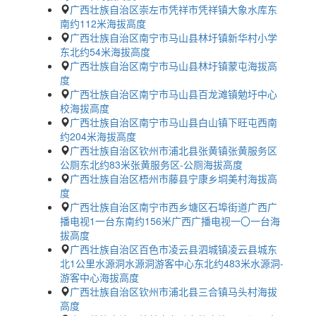
广西壮族自治区崇左市凭祥市凭祥镇大象水库东
南约112米海拔高度
广西壮族自治区南宁市马山县林圩镇新华村小学
东北约54米海拔高度
广西壮族自治区南宁市马山县林圩镇蒙屯海拔高
度
广西壮族自治区南宁市马山县百龙滩镇勉圩中心
校海拔高度
广西壮族自治区南宁市马山县白山镇下旺屯西南
约204米海拔高度
广西壮族自治区钦州市浦北县张黄镇张黄服务区
公厕东北约83米张黄服务区-公厕海拔高度
广西壮族自治区梧州市藤县宁康乡垌美村海拔高
度
广西壮族自治区南宁市西乡塘区石埠街道广西广
播电视1一台东南约156米广西广播电视一〇一台海
拔高度
广西壮族自治区百色市凌云县泗城镇凌云县城东
北1公里水源洞水源洞游客中心东北约483米水源洞-
游客中心海拔高度
广西壮族自治区钦州市浦北县三合镇马头村海拔
高度