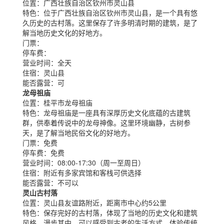
位置：
广西壮族自治区钦州市灵山县
特色：
位于广西壮族自治区钦州市灵山县，是一个具有悠
久历史的古村落。这里保存了许多明清时期的建筑，是了
解当地历史文化的好地方。
门票：
停车费：
营业时间：
全天
住宿：
灵山县
能否露营：
可
龙母祖庙
位置：
桂平市龙母祖庙
特色：
龙母祖庙是一座具有深厚历史文化底蕴的古建筑
群，供奉着传说中的龙母神像。这里环境幽静，古树参
天，是了解当地民俗文化的好地方。
门票：
免费
停车费：
免费
营业时间：
08:00-17:30（周一至周日）
住宿：
附近有多家宾馆和客栈可供选择
能否露营：
不可以
灵山古村落
位置：
灵山县友谊路附近，距离市中心约5公里
特色：
保存完好的古村落，体现了当地的历史文化和建筑
风格。漫步其中，可以感受到古老的生活方式，体验传统