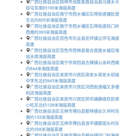
广西壮族自治区桂林市龙胜各族自治县马堤乡大
段屯东南约190米海拔高度
广西壮族自治区南宁市西乡塘区石埠街道塘肚营
东北约825米海拔高度
广西壮族自治区南宁市西乡塘区石埠街道风门岭
西南约393米海拔高度
广西壮族自治区百色市乐业县花坪镇立坪屯海拔
高度
广西壮族自治区百色市西林县普合苗族乡威后电
站水库海拔高度
广西壮族自治区南宁市宾阳县古辣镇公永岭西南
约844米海拔高度
广西壮族自治区来宾市兴宾区高安乡高安乡初级
中学东北约943米海拔高度
广西壮族自治区来宾市兴宾区河西街道福又多便
利店海拔高度
广西壮族自治区来宾市兴宾区桥巩镇静夜旺奶茶
小吃东北约128米海拔高度
广西壮族自治区玉林市博白县那林镇长久坪村东
南约133米海拔高度
广西壮族自治区玉林市博白县浪平镇那田头村东
北约358米海拔高度
广西壮族自治区玉林市博白县顿谷镇旧门村海拔