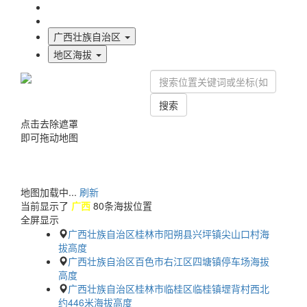
海拔首页
地图标注
广西壮族自治区
地区海拔
搜索
点击去除遮罩
即可拖动地图
地图加载中...
刷新
当前显示了
广西
80条海拔位置
全屏显示
广西壮族自治区桂林市阳朔县兴坪镇尖山口村海
拔高度
广西壮族自治区百色市右江区四塘镇停车场海拔
高度
广西壮族自治区桂林市临桂区临桂镇堽背村西北
约446米海拔高度