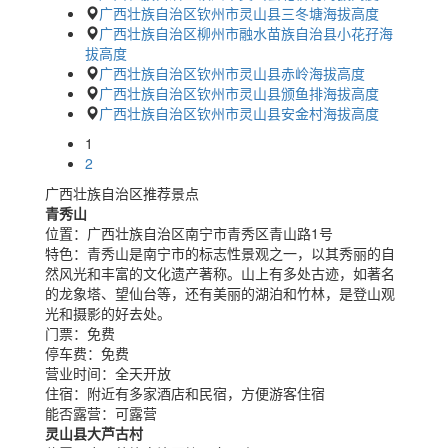
广西壮族自治区钦州市灵山县三冬塘海拔高度
广西壮族自治区柳州市融水苗族自治县小花孖海
拔高度
广西壮族自治区钦州市灵山县赤岭海拔高度
广西壮族自治区钦州市灵山县颁鱼排海拔高度
广西壮族自治区钦州市灵山县安金村海拔高度
1
2
广西壮族自治区推荐景点
青秀山
位置：
广西壮族自治区南宁市青秀区青山路1号
特色：
青秀山是南宁市的标志性景观之一，以其秀丽的自
然风光和丰富的文化遗产著称。山上有多处古迹，如著名
的龙象塔、望仙台等，还有美丽的湖泊和竹林，是登山观
光和摄影的好去处。
门票：
免费
停车费：
免费
营业时间：
全天开放
住宿：
附近有多家酒店和民宿，方便游客住宿
能否露营：
可露营
灵山县大芦古村