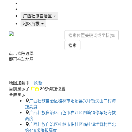
海拔首页
地图标注
广西壮族自治区
地区海拔
搜索
点击去除遮罩
即可拖动地图
地图加载中...
刷新
当前显示了
广西
80条海拔位置
全屏显示
广西壮族自治区桂林市阳朔县兴坪镇尖山口村海
拔高度
广西壮族自治区百色市右江区四塘镇停车场海拔
高度
广西壮族自治区桂林市临桂区临桂镇堽背村西北
约446米海拔高度