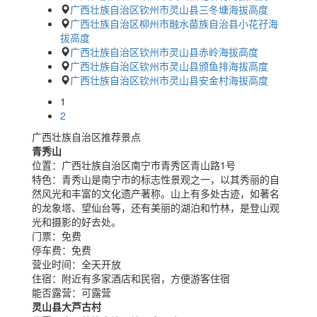
广西壮族自治区钦州市灵山县三冬塘海拔高度
广西壮族自治区柳州市融水苗族自治县小花孖海
拔高度
广西壮族自治区钦州市灵山县赤岭海拔高度
广西壮族自治区钦州市灵山县颁鱼排海拔高度
广西壮族自治区钦州市灵山县安金村海拔高度
1
2
广西壮族自治区推荐景点
青秀山
位置：
广西壮族自治区南宁市青秀区青山路1号
特色：
青秀山是南宁市的标志性景观之一，以其秀丽的自
然风光和丰富的文化遗产著称。山上有多处古迹，如著名
的龙象塔、望仙台等，还有美丽的湖泊和竹林，是登山观
光和摄影的好去处。
门票：
免费
停车费：
免费
营业时间：
全天开放
住宿：
附近有多家酒店和民宿，方便游客住宿
能否露营：
可露营
灵山县大芦古村