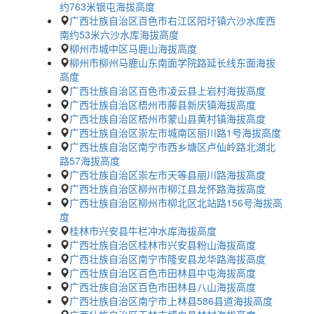
约763米银屯海拔高度
广西壮族自治区百色市右江区阳圩镇六沙水库西
南约53米六沙水库海拔高度
柳州市城中区马鹿山海拔高度
柳州市柳州马鹿山东南面学院路延长线东面海拔
高度
广西壮族自治区百色市凌云县上岩村海拔高度
广西壮族自治区梧州市藤县新庆镇海拔高度
广西壮族自治区梧州市蒙山县黄村镇海拔高度
广西壮族自治区崇左市城南区丽川路1号海拔高度
广西壮族自治区南宁市西乡塘区卢仙岭路北湖北
路57海拔高度
广西壮族自治区崇左市天等县丽川路海拔高度
广西壮族自治区柳州市柳江县龙怀路海拔高度
广西壮族自治区柳州市柳北区北站路156号海拔高
度
桂林市兴安县牛栏冲水库海拔高度
广西壮族自治区桂林市兴安县粉山海拔高度
广西壮族自治区南宁市隆安县龙华路海拔高度
广西壮族自治区百色市田林县中屯海拔高度
广西壮族自治区百色市田林县八山海拔高度
广西壮族自治区南宁市上林县586县道海拔高度