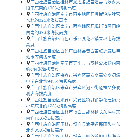
广西壮族自治区桂林市龙胜各族自治县马堤乡大
段屯东南约190米海拔高度
广西壮族自治区南宁市西乡塘区石埠街道塘肚营
东北约825米海拔高度
广西壮族自治区南宁市西乡塘区石埠街道风门岭
西南约393米海拔高度
广西壮族自治区百色市乐业县花坪镇立坪屯海拔
高度
广西壮族自治区百色市西林县普合苗族乡威后电
站水库海拔高度
广西壮族自治区南宁市宾阳县古辣镇公永岭西南
约844米海拔高度
广西壮族自治区来宾市兴宾区高安乡高安乡初级
中学东北约943米海拔高度
广西壮族自治区来宾市兴宾区河西街道福又多便
利店海拔高度
广西壮族自治区来宾市兴宾区桥巩镇静夜旺奶茶
小吃东北约128米海拔高度
广西壮族自治区玉林市博白县那林镇长久坪村东
南约133米海拔高度
广西壮族自治区玉林市博白县浪平镇那田头村东
北约358米海拔高度
广西壮族自治区玉林市博白县顿谷镇旧门村海拔