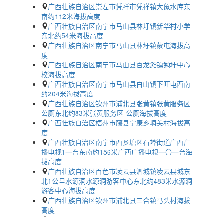
广西壮族自治区崇左市凭祥市凭祥镇大象水库东
南约112米海拔高度
广西壮族自治区南宁市马山县林圩镇新华村小学
东北约54米海拔高度
广西壮族自治区南宁市马山县林圩镇蒙屯海拔高
度
广西壮族自治区南宁市马山县百龙滩镇勉圩中心
校海拔高度
广西壮族自治区南宁市马山县白山镇下旺屯西南
约204米海拔高度
广西壮族自治区钦州市浦北县张黄镇张黄服务区
公厕东北约83米张黄服务区-公厕海拔高度
广西壮族自治区梧州市藤县宁康乡垌美村海拔高
度
广西壮族自治区南宁市西乡塘区石埠街道广西广
播电视1一台东南约156米广西广播电视一〇一台海
拔高度
广西壮族自治区百色市凌云县泗城镇凌云县城东
北1公里水源洞水源洞游客中心东北约483米水源洞-
游客中心海拔高度
广西壮族自治区钦州市浦北县三合镇马头村海拔
高度