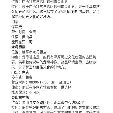
位置：
广西壮族自治区钦州市灵山县
特色：
位于广西壮族自治区钦州市灵山县，是一个具有悠
久历史的古村落。这里保存了许多明清时期的建筑，是了
解当地历史文化的好地方。
门票：
停车费：
营业时间：
全天
住宿：
灵山县
能否露营：
可
龙母祖庙
位置：
桂平市龙母祖庙
特色：
龙母祖庙是一座具有深厚历史文化底蕴的古建筑
群，供奉着传说中的龙母神像。这里环境幽静，古树参
天，是了解当地民俗文化的好地方。
门票：
免费
停车费：
免费
营业时间：
08:00-17:30（周一至周日）
住宿：
附近有多家宾馆和客栈可供选择
能否露营：
不可以
灵山古村落
位置：
灵山县友谊路附近，距离市中心约5公里
特色：
保存完好的古村落，体现了当地的历史文化和建筑
风格。漫步其中，可以感受到古老的生活方式，体验传统