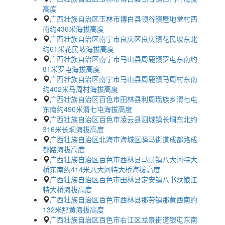
高度
广西壮族自治区玉林市博白县顿谷镇屋地堂村西
南约436米海拔高度
广西壮族自治区南宁市良庆区良庆镇花民坡东北
约61米花民坡海拔高度
广西壮族自治区南宁市马山县周鹿镇罗屯东南约
81米罗屯海拔高度
广西壮族自治区南宁市马山县周鹿镇马周村东南
约402米马周村海拔高度
广西壮族自治区百色市田林县利周瑶族乡渭七屯
东南约490米渭七屯海拔高度
广西壮族自治区百色市凌云县泗城镇长垌东北约
316米长垌海拔高度
广西壮族自治区北海市海城区驿马街道成都路成
都路海拔高度
广西壮族自治区百色市西林县马蚌镇八大河特大
桥东南约414米八大河特大桥海拔高度
广西壮族自治区百色市田林县定安镇八书驮娘江
特大桥海拔高度
广西壮族自治区百色市西林县那劳镇那黄西南约
132米那黄海拔高度
广西壮族自治区百色市右江区龙景街道银屯东南