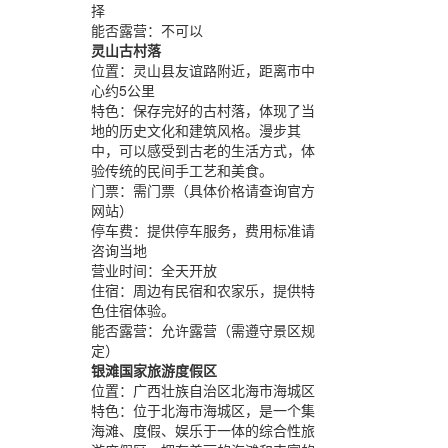
择
能否露营：
不可以
灵山古村落
位置：
灵山县友谊路附近，距离市中
心约5公里
特色：
保存完好的古村落，体现了当
地的历史文化和建筑风格。漫步其
中，可以感受到古老的生活方式，体
验传统的民间手工艺和美食。
门票：
需门票（具体价格请查询官方
网站）
停车费：
提供停车服务，费用标准请
咨询当地
营业时间：
全天开放
住宿：
周边有民宿和农家乐，提供特
色住宿体验。
能否露营：
允许露营（需遵守景区规
定）
银滩国家旅游度假区
位置：
广西壮族自治区北海市海城区
特色：
位于北海市海城区，是一个集
海滩、度假、娱乐于一体的综合性旅