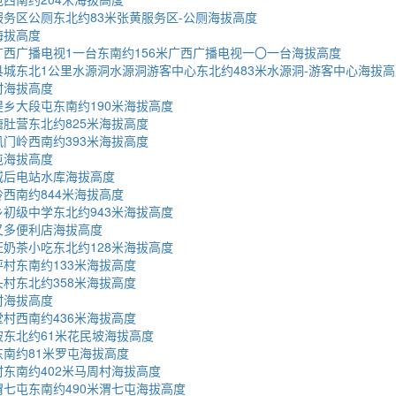
务区公厕东北约83米张黄服务区-公厕海拔高度
海拔高度
西广播电视1一台东南约156米广西广播电视一〇一台海拔高度
城东北1公里水源洞水源洞游客中心东北约483米水源洞-游客中心海拔高
村海拔高度
乡大段屯东南约190米海拔高度
肚营东北约825米海拔高度
门岭西南约393米海拔高度
屯海拔高度
威后电站水库海拔高度
西南约844米海拔高度
初级中学东北约943米海拔高度
又多便利店海拔高度
奶茶小吃东北约128米海拔高度
村东南约133米海拔高度
村东北约358米海拔高度
村海拔高度
村西南约436米海拔高度
东北约61米花民坡海拔高度
南约81米罗屯海拔高度
东南约402米马周村海拔高度
七屯东南约490米渭七屯海拔高度