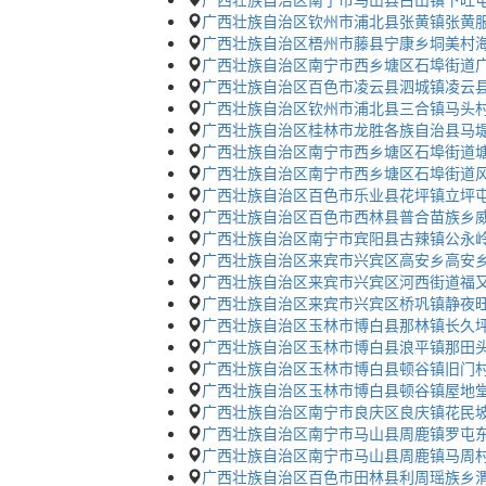
广西壮族自治区钦州市浦北县张黄镇张黄服
广西壮族自治区梧州市藤县宁康乡垌美村
广西壮族自治区南宁市西乡塘区石埠街道广
广西壮族自治区百色市凌云县泗城镇凌云县
广西壮族自治区钦州市浦北县三合镇马头
广西壮族自治区桂林市龙胜各族自治县马堤
广西壮族自治区南宁市西乡塘区石埠街道塘
广西壮族自治区南宁市西乡塘区石埠街道风
广西壮族自治区百色市乐业县花坪镇立坪
广西壮族自治区百色市西林县普合苗族乡
广西壮族自治区南宁市宾阳县古辣镇公永岭
广西壮族自治区来宾市兴宾区高安乡高安乡
广西壮族自治区来宾市兴宾区河西街道福
广西壮族自治区来宾市兴宾区桥巩镇静夜旺
广西壮族自治区玉林市博白县那林镇长久坪
广西壮族自治区玉林市博白县浪平镇那田头
广西壮族自治区玉林市博白县顿谷镇旧门
广西壮族自治区玉林市博白县顿谷镇屋地堂
广西壮族自治区南宁市良庆区良庆镇花民坡
广西壮族自治区南宁市马山县周鹿镇罗屯东
广西壮族自治区南宁市马山县周鹿镇马周村
广西壮族自治区百色市田林县利周瑶族乡渭