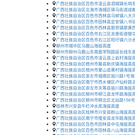
广西壮族自治区百色市凌云县泗城镇长垌东
广西壮族自治区北海市海城区驿马街道成
广西壮族自治区百色市西林县马蚌镇八大河
广西壮族自治区百色市田林县定安镇八书
广西壮族自治区百色市西林县那劳镇那黄西
广西壮族自治区百色市右江区龙景街道银屯
广西壮族自治区百色市右江区阳圩镇六沙水
柳州市城中区马鹿山海拔高度
柳州市柳州马鹿山东南面学院路延长线东
广西壮族自治区百色市凌云县上岩村海拔
广西壮族自治区梧州市藤县新庆镇海拔高
广西壮族自治区梧州市蒙山县黄村镇海拔
广西壮族自治区崇左市城南区丽川路1号海
广西壮族自治区南宁市西乡塘区卢仙岭路北
广西壮族自治区崇左市天等县丽川路海拔
广西壮族自治区柳州市柳江县龙怀路海拔
广西壮族自治区柳州市柳北区北站路156
桂林市兴安县牛栏冲水库海拔高度
广西壮族自治区桂林市兴安县粉山海拔高
广西壮族自治区南宁市隆安县龙华路海拔
广西壮族自治区百色市田林县中屯海拔高
广西壮族自治区百色市田林县八山海拔高