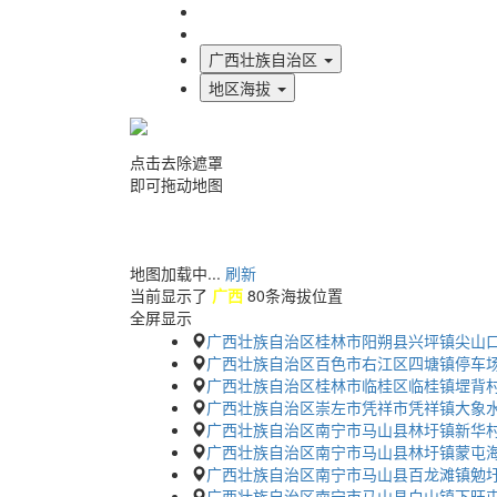
海拔首页
地图标注
广西壮族自治区
地区海拔
点击去除遮罩
即可拖动地图
地图加载中...
刷新
当前显示了
广西
80条海拔位置
全屏显示
广西壮族自治区桂林市阳朔县兴坪镇尖山
广西壮族自治区百色市右江区四塘镇停车
广西壮族自治区桂林市临桂区临桂镇堽背村
广西壮族自治区崇左市凭祥市凭祥镇大象水
广西壮族自治区南宁市马山县林圩镇新华村
广西壮族自治区南宁市马山县林圩镇蒙屯
广西壮族自治区南宁市马山县百龙滩镇勉
广西壮族自治区南宁市马山县白山镇下旺屯