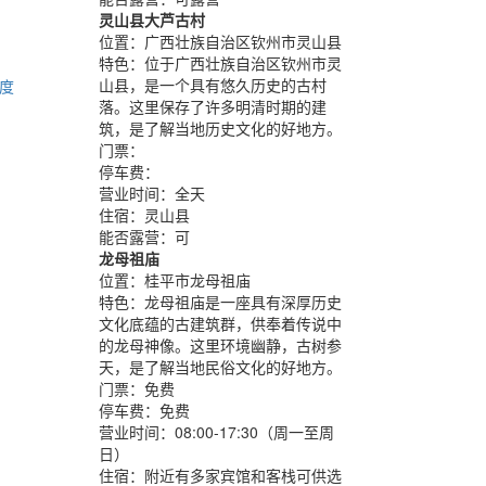
灵山县大芦古村
位置：
广西壮族自治区钦州市灵山县
特色：
位于广西壮族自治区钦州市灵
山县，是一个具有悠久历史的古村
度
落。这里保存了许多明清时期的建
筑，是了解当地历史文化的好地方。
门票：
停车费：
营业时间：
全天
住宿：
灵山县
能否露营：
可
龙母祖庙
位置：
桂平市龙母祖庙
特色：
龙母祖庙是一座具有深厚历史
文化底蕴的古建筑群，供奉着传说中
的龙母神像。这里环境幽静，古树参
天，是了解当地民俗文化的好地方。
门票：
免费
停车费：
免费
营业时间：
08:00-17:30（周一至周
日）
住宿：
附近有多家宾馆和客栈可供选