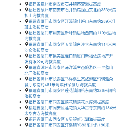
福建省泉州市南安市石井镇蔡营海拔高度
福建省泉州市南安市石井镇扁担山东北约353米扁
担山海拔高度
福建省厦门市同安区汀溪镇什班山东南约289米什
班山海拔高度
福建省厦门市翔安区新圩镇后地西南约110米后地
海拔高度
福建省厦门市同安区五显镇白沙仑东南约114米白
沙仑海拔高度
福建省厦门市集美区灌口镇厦门新福依房地产开
发有限公司海拔高度
福建省漳州市长泰区马洋溪生态旅游区十里蓝山
北门海拔高度
福建省漳州市长泰区马洋溪生态旅游区玛琪雅朵
餐厅东南约481米玛琪雅朵餐厅海拔高度
福建省厦门市同安区莲花镇阔格东南约326米阔格
海拔高度
福建省厦门市同安区莲花镇莲花水库海拔高度
福建省厦门市同安区莲花镇太华古寺东南约134米
太华古寺海拔高度
福建省厦门市同安区五显镇新岩湖海拔高度
福建省厦门市同安区汀溪镇Y683东北约180米