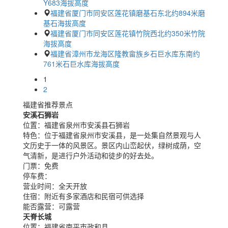
Y683海拔高度
福建省厦门市同安区莲花镇磨基石东北约894米磨
基石海拔高度
福建省厦门市同安区莲花镇竹院西北约350米竹院
海拔高度
福建省漳州市龙海区隆教畲族乡石巨水库东南约
761米石巨水库海拔高度
1
2
福建省推荐景点
安溪石狮岩
位置：
福建省泉州市安溪县石狮岩
特色：
位于福建省泉州市安溪县，是一处集自然景观与人
文历史于一体的风景区。景区内山峦起伏，绿树成荫，空
气清新，是进行户外活动和徒步的好去处。
门票：
免费
停车费：
营业时间：
全天开放
住宿：
附近有多家酒店和民宿可供选择
能否露营：
可露营
天脊长城
位置：
福建省南平市政和县