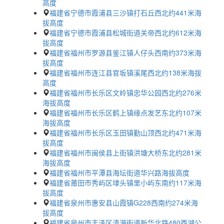
高度
福建省宁德市霞浦县三沙镇打石丘西北约441米海
拔高度
福建省宁德市霞浦县松城街道关帝西北约612米海
拔高度
福建省福州市罗源县鉴江镇人仔头西南约373米海
拔高度
福建省福州市连江县官坂镇溪尾西北约138米海拔
高度
福建省福州市长乐区文岭镇忠华公园西北约276米
海拔高度
福建省福州市长乐区鹤上镇缘点发艺东北约107米
海拔高度
福建省福州市长乐区玉田镇勤山顶西北约471米海
拔高度
福建省福州市闽侯县上街镇洪塘大桥东北约281米
海拔高度
福建省福州市平潭县海坛街道华兴路海拔高度
福建省莆田市秀屿区埭头镇里小屿东南约117米海
拔高度
福建省泉州市惠安县山霞镇G228西南约274米海
拔高度
福建省泉州市丰泽区清源街道新华北路480西湖公