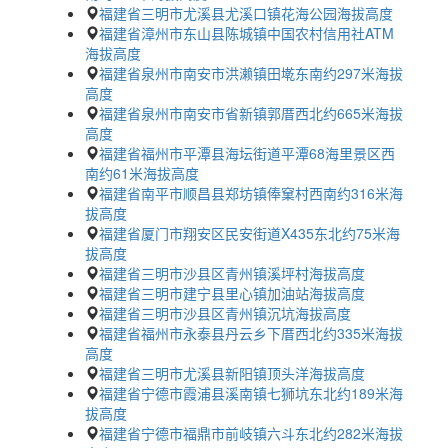
福建省三明市尤溪县尤溪口镇花海公园海拔高度
福建省漳州市东山县陈城镇中国农村信用社ATM
海拔高度
福建省泉州市南安市洪濑镇田墘东南约297米海拔
高度
福建省泉州市南安市省新镇郭厝西北约665米海拔
高度
福建省福州市平潭县海坛街道平潭68海里景区西
南约61米海拔高度
福建省南平市顺昌县郑坊镇俸窠村西南约316米海
拔高度
福建省厦门市翔安区民安街道X435东北约75米海
拔高度
福建省三明市沙县区青州镇溪坪村海拔高度
福建省三明市建宁县里心镇加油站海拔高度
福建省三明市沙县区青州镇沉坑海拔高度
福建省福州市永泰县丹云乡下厝西北约335米海拔
高度
福建省三明市尤溪县新阳镇顶头洋海拔高度
福建省宁德市霞浦县溪南镇七狮坑东北约189米海
拔高度
福建省宁德市福鼎市前岐镇六斗东北约282米海拔