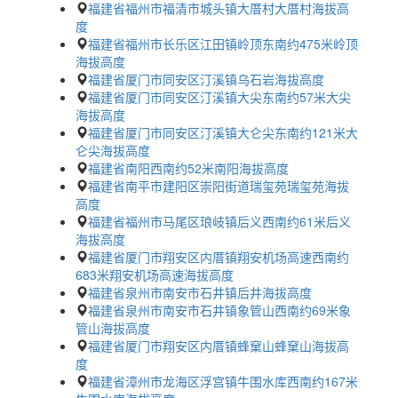
福建省福州市福清市城头镇大厝村大厝村海拔高
度
福建省福州市长乐区江田镇岭顶东南约475米岭顶
海拔高度
福建省厦门市同安区汀溪镇乌石岩海拔高度
福建省厦门市同安区汀溪镇大尖东南约57米大尖
海拔高度
福建省厦门市同安区汀溪镇大仑尖东南约121米大
仑尖海拔高度
福建省南阳西南约52米南阳海拔高度
福建省南平市建阳区崇阳街道瑞玺苑瑞玺苑海拔
高度
福建省福州市马尾区琅岐镇后义西南约61米后义
海拔高度
福建省厦门市翔安区内厝镇翔安机场高速西南约
683米翔安机场高速海拔高度
福建省泉州市南安市石井镇后井海拔高度
福建省泉州市南安市石井镇象管山西南约69米象
管山海拔高度
福建省厦门市翔安区内厝镇蜂窠山蜂窠山海拔高
度
福建省漳州市龙海区浮宫镇牛围水库西南约167米