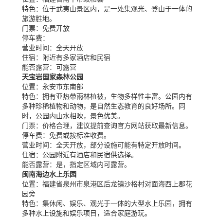
特色：
位于武夷山景区内，是一处集观光、登山于一体的
旅游胜地。
门票：
免费开放
停车费：
营业时间：
全天开放
住宿：
附近有多家酒店和民宿
能否露营：
可露营
天宝岩国家森林公园
位置：
永安市东南部
特色：
拥有亚热带雨林植被，生物多样性丰富。公园内有
多种珍稀植物和动物，是自然生态教育的良好场所。同
时，公园内山水相映，景色优美。
门票：
价格合理，建议提前查询官方网站获取最新信息。
停车费：
免费或按标准收费。
营业时间：
全天开放，部分设施可能有特定开放时间。
住宿：
公园附近有酒店和民宿供选择。
能否露营：
是，指定区域内可露营。
闽南海边水上乐园
位置：
福建省泉州市泉港区后龙镇沙格村对面海西上郡花
园旁
特色：
集休闲、娱乐、观光于一体的大型水上乐园，拥有
多种水上设施和娱乐项目，适合家庭游玩。