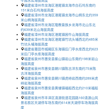
牛围水库海拔高度
福建省漳州市龙海区港尾镇龙海市白石坞东南约
151米白石坞海拔高度
福建省漳州市龙海区港尾镇龙海市山柄东北约359
米山柄海拔高度
福建省漳州市龙海区隆教畲族乡龙海市北山东北
约639米北山海拔高度
福建省漳州市龙海区港尾镇困牛山海拔高度
福建省漳州市龙海区港尾镇竹坑头埔西北约485米
竹坑头埔海拔高度
福建省莆田市城厢区东海镇后门亭水库西北约623
米后门亭水库海拔高度
福建省泉州市惠安县紫山镇岩山东南约198米岩山
海拔高度
福建省泉州市惠安县辋川镇陈古洋东南约75米陈
古洋海拔高度
福建省泉州市惠安县辋川镇虎峙岩西南约289米虎
峙岩海拔高度
福建省泉州市惠安县黄塘镇福船西北约210米福船
海拔高度
福建省泉州市丰泽区清源街道花园路160清源山风
景名胜区天湖停车场东南约614米天湖停车场海拔高
度