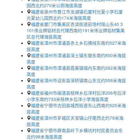
园西北约270米公厕海拔高度
福建省泉州市晋江市龙湖镇石厦村光夏小学石厦
光夏幼儿园西北约174米海拔高度
福建省厦门市集美区杏滨街道前场村瑶山东40 3
101伟业牌铝材总代理西南约191米伟业牌铝材集美
区总代理海拔高度
福建省漳州市漳浦县赤土乡石佛线东南约527米海
拔高度
福建省漳州市漳浦县深土镇东银东南约850米海拔
高度
福建省漳州市漳浦县霞美镇城内东南约262米海拔
高度
福建省漳州市诏安县深桥镇南山东北约558米海拔
高度
福建省福州市闽清县桔林乡后洋村后洋206号后洋
小学东南约733米桔林乡后洋小学海拔高度
福建省宁德市古田县城西街道东山西南约525米海
拔高度
福建省漳州市芗城区天宝镇山仔尾西北约79米海
拔高度
福建省宁德市屏南县岭下乡横坑村村民委员会东
北约98米海拔高度