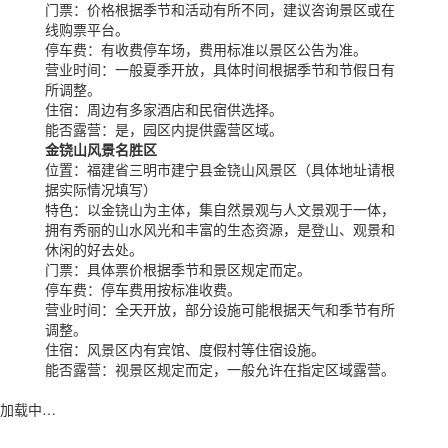
门票：
价格根据季节和活动有所不同，建议咨询景区或在
线购票平台。
停车费：
有收费停车场，费用标准以景区公告为准。
营业时间：
一般夏季开放，具体时间根据季节和节假日有
所调整。
住宿：
周边有多家酒店和民宿供选择。
能否露营：
是，园区内提供露营区域。
金铙山风景名胜区
位置：
福建省三明市建宁县金铙山风景区（具体地址请根
据实际情况填写）
特色：
以金铙山为主体，集自然景观与人文景观于一体，
拥有秀丽的山水风光和丰富的生态资源，是登山、观景和
休闲的好去处。
门票：
具体票价根据季节和景区规定而定。
停车费：
停车费用按标准收费。
营业时间：
全天开放，部分设施可能根据天气和季节有所
调整。
住宿：
风景区内有宾馆、度假村等住宿设施。
能否露营：
视景区规定而定，一般允许在指定区域露营。
加载中…
蜀ICP备2023002954号-2