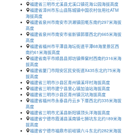
福建省三明市尤溪县尤溪口镇花海公园海拔高度
福建省漳州市东山县陈城镇中国农村信用社ATM
海拔高度
福建省泉州市南安市洪濑镇田墘东南约297米海拔
高度
福建省泉州市南安市省新镇郭厝西北约665米海拔
高度
福建省福州市平潭县海坛街道平潭68海里景区西
南约61米海拔高度
福建省南平市顺昌县郑坊镇俸窠村西南约316米海
拔高度
福建省厦门市翔安区民安街道X435东北约75米海
拔高度
福建省三明市沙县区青州镇溪坪村海拔高度
福建省三明市建宁县里心镇加油站海拔高度
福建省三明市沙县区青州镇沉坑海拔高度
福建省福州市永泰县丹云乡下厝西北约335米海拔
高度
福建省三明市尤溪县新阳镇顶头洋海拔高度
福建省宁德市霞浦县溪南镇七狮坑东北约189米海
拔高度
福建省宁德市福鼎市前岐镇六斗东北约282米海拔