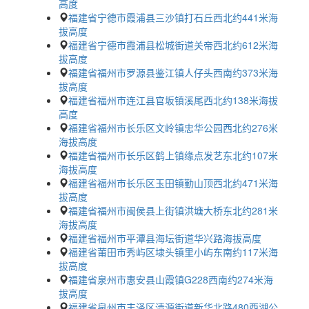
高度
福建省宁德市霞浦县三沙镇打石丘西北约441米海
拔高度
福建省宁德市霞浦县松城街道关帝西北约612米海
拔高度
福建省福州市罗源县鉴江镇人仔头西南约373米海
拔高度
福建省福州市连江县官坂镇溪尾西北约138米海拔
高度
福建省福州市长乐区文岭镇忠华公园西北约276米
海拔高度
福建省福州市长乐区鹤上镇缘点发艺东北约107米
海拔高度
福建省福州市长乐区玉田镇勤山顶西北约471米海
拔高度
福建省福州市闽侯县上街镇洪塘大桥东北约281米
海拔高度
福建省福州市平潭县海坛街道华兴路海拔高度
福建省莆田市秀屿区埭头镇里小屿东南约117米海
拔高度
福建省泉州市惠安县山霞镇G228西南约274米海
拔高度
福建省泉州市丰泽区清源街道新华北路480西湖公