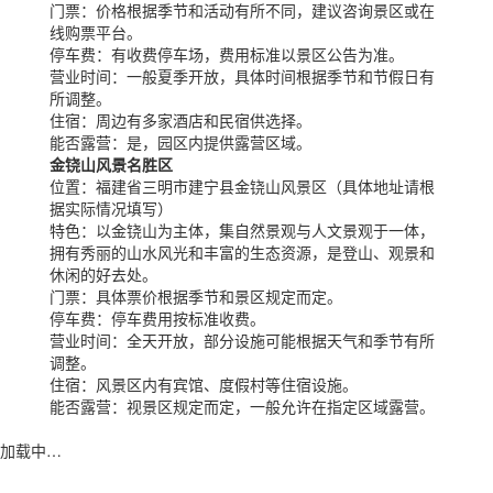
门票：
价格根据季节和活动有所不同，建议咨询景区或在
线购票平台。
停车费：
有收费停车场，费用标准以景区公告为准。
营业时间：
一般夏季开放，具体时间根据季节和节假日有
所调整。
住宿：
周边有多家酒店和民宿供选择。
能否露营：
是，园区内提供露营区域。
金铙山风景名胜区
位置：
福建省三明市建宁县金铙山风景区（具体地址请根
据实际情况填写）
特色：
以金铙山为主体，集自然景观与人文景观于一体，
拥有秀丽的山水风光和丰富的生态资源，是登山、观景和
休闲的好去处。
门票：
具体票价根据季节和景区规定而定。
停车费：
停车费用按标准收费。
营业时间：
全天开放，部分设施可能根据天气和季节有所
调整。
住宿：
风景区内有宾馆、度假村等住宿设施。
能否露营：
视景区规定而定，一般允许在指定区域露营。
加载中…
蜀ICP备2023002954号-2