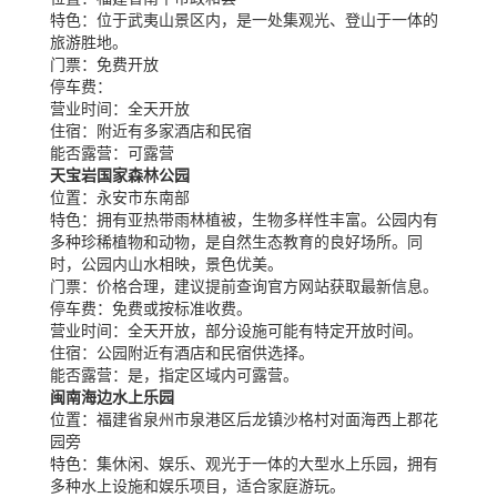
特色：
位于武夷山景区内，是一处集观光、登山于一体的
旅游胜地。
门票：
免费开放
停车费：
营业时间：
全天开放
住宿：
附近有多家酒店和民宿
能否露营：
可露营
天宝岩国家森林公园
位置：
永安市东南部
特色：
拥有亚热带雨林植被，生物多样性丰富。公园内有
多种珍稀植物和动物，是自然生态教育的良好场所。同
时，公园内山水相映，景色优美。
门票：
价格合理，建议提前查询官方网站获取最新信息。
停车费：
免费或按标准收费。
营业时间：
全天开放，部分设施可能有特定开放时间。
住宿：
公园附近有酒店和民宿供选择。
能否露营：
是，指定区域内可露营。
闽南海边水上乐园
位置：
福建省泉州市泉港区后龙镇沙格村对面海西上郡花
园旁
特色：
集休闲、娱乐、观光于一体的大型水上乐园，拥有
多种水上设施和娱乐项目，适合家庭游玩。