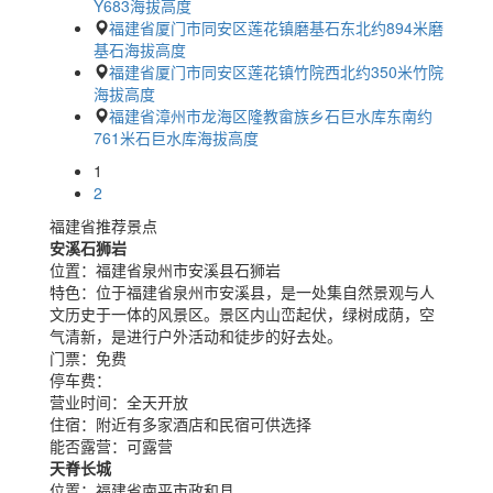
Y683海拔高度
福建省厦门市同安区莲花镇磨基石东北约894米磨
基石海拔高度
福建省厦门市同安区莲花镇竹院西北约350米竹院
海拔高度
福建省漳州市龙海区隆教畲族乡石巨水库东南约
761米石巨水库海拔高度
1
2
福建省推荐景点
安溪石狮岩
位置：
福建省泉州市安溪县石狮岩
特色：
位于福建省泉州市安溪县，是一处集自然景观与人
文历史于一体的风景区。景区内山峦起伏，绿树成荫，空
气清新，是进行户外活动和徒步的好去处。
门票：
免费
停车费：
营业时间：
全天开放
住宿：
附近有多家酒店和民宿可供选择
能否露营：
可露营
天脊长城
位置：
福建省南平市政和县