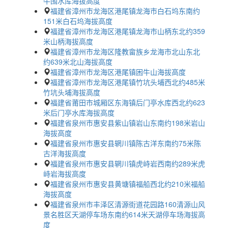
牛围水库海拔高度
福建省漳州市龙海区港尾镇龙海市白石坞东南约
151米白石坞海拔高度
福建省漳州市龙海区港尾镇龙海市山柄东北约359
米山柄海拔高度
福建省漳州市龙海区隆教畲族乡龙海市北山东北
约639米北山海拔高度
福建省漳州市龙海区港尾镇困牛山海拔高度
福建省漳州市龙海区港尾镇竹坑头埔西北约485米
竹坑头埔海拔高度
福建省莆田市城厢区东海镇后门亭水库西北约623
米后门亭水库海拔高度
福建省泉州市惠安县紫山镇岩山东南约198米岩山
海拔高度
福建省泉州市惠安县辋川镇陈古洋东南约75米陈
古洋海拔高度
福建省泉州市惠安县辋川镇虎峙岩西南约289米虎
峙岩海拔高度
福建省泉州市惠安县黄塘镇福船西北约210米福船
海拔高度
福建省泉州市丰泽区清源街道花园路160清源山风
景名胜区天湖停车场东南约614米天湖停车场海拔高
度