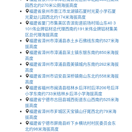
园西北约270米公厕海拔高度
福建省泉州市晋江市龙湖镇石厦村光夏小学石厦
光夏幼儿园西北约174米海拔高度
福建省厦门市集美区杏滨街道前场村瑶山东40 3
101伟业牌铝材总代理西南约191米伟业牌铝材集美
区总代理海拔高度
福建省漳州市漳浦县赤土乡石佛线东南约527米海
拔高度
福建省漳州市漳浦县深土镇东银东南约850米海拔
高度
福建省漳州市漳浦县霞美镇城内东南约262米海拔
高度
福建省漳州市诏安县深桥镇南山东北约558米海拔
高度
福建省福州市闽清县桔林乡后洋村后洋206号后洋
小学东南约733米桔林乡后洋小学海拔高度
福建省宁德市古田县城西街道东山西南约525米海
拔高度
福建省漳州市芗城区天宝镇山仔尾西北约79米海
拔高度
福建省宁德市屏南县岭下乡横坑村村民委员会东
北约98米海拔高度