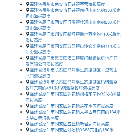
福建省泉州市南安市石井镇蔡营海拔高度
福建省泉州市南安市石井镇扁担山东北约353米扁
担山海拔高度
福建省厦门市同安区汀溪镇什班山东南约289米什
班山海拔高度
福建省厦门市翔安区新圩镇后地西南约110米后地
海拔高度
福建省厦门市同安区五显镇白沙仑东南约114米白
沙仑海拔高度
福建省厦门市集美区灌口镇厦门新福依房地产开
发有限公司海拔高度
福建省漳州市长泰区马洋溪生态旅游区十里蓝山
北门海拔高度
福建省漳州市长泰区马洋溪生态旅游区玛琪雅朵
餐厅东南约481米玛琪雅朵餐厅海拔高度
福建省厦门市同安区莲花镇阔格东南约326米阔格
海拔高度
福建省厦门市同安区莲花镇莲花水库海拔高度
福建省厦门市同安区莲花镇太华古寺东南约134米
太华古寺海拔高度
福建省厦门市同安区五显镇新岩湖海拔高度
福建省厦门市同安区汀溪镇Y683东北约180米