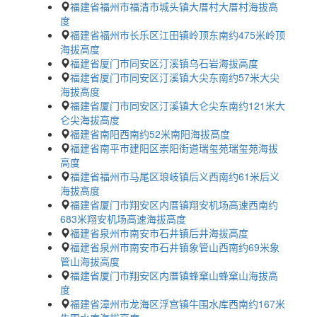
福建省福州市福清市城头镇大厝村大厝村海拔高
度
福建省福州市长乐区江田镇岭顶东南约475米岭顶
海拔高度
福建省厦门市同安区汀溪镇乌石岩海拔高度
福建省厦门市同安区汀溪镇大尖东南约57米大尖
海拔高度
福建省厦门市同安区汀溪镇大仑尖东南约121米大
仑尖海拔高度
福建省南阳西南约52米南阳海拔高度
福建省南平市建阳区崇阳街道瑞玺苑瑞玺苑海拔
高度
福建省福州市马尾区琅岐镇后义西南约61米后义
海拔高度
福建省厦门市翔安区内厝镇翔安机场高速西南约
683米翔安机场高速海拔高度
福建省泉州市南安市石井镇后井海拔高度
福建省泉州市南安市石井镇象管山西南约69米象
管山海拔高度
福建省厦门市翔安区内厝镇蜂窠山蜂窠山海拔高
度
福建省漳州市龙海区浮宫镇牛围水库西南约167米