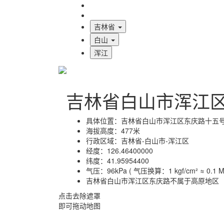
海拔首页
地图标注
吉林省
白山
浑江
吉林省白山市浑江
具体位置：
吉林省白山市浑江区东庆路十五
海拔高度：
477米
行政区域：
吉林省-白山市-浑江区
经度：
126.46400000
纬度：
41.95954400
气压：
96kPa ( 气压换算：1 kgf/cm² ≈ 0.1 MP
吉林省白山市浑江区东庆路不属于高原地区
点击去除遮罩
即可拖动地图