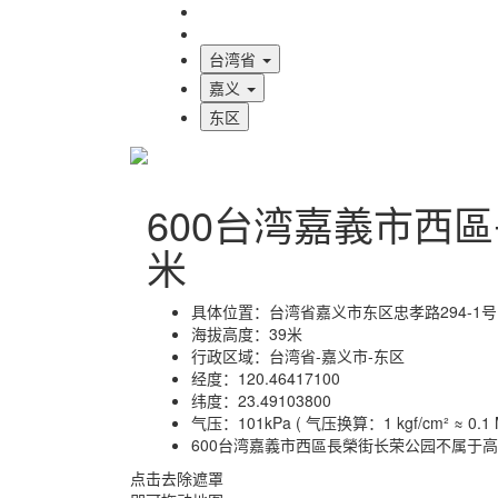
海拔首页
地图标注
台湾省
嘉义
东区
600台湾嘉義市西
米
具体位置：
台湾省嘉义市东区忠孝路294-1号
海拔高度：
39米
行政区域：
台湾省-嘉义市-东区
经度：
120.46417100
纬度：
23.49103800
气压：
101kPa ( 气压换算：1 kgf/cm² ≈ 0.1 M
600台湾嘉義市西區長榮街长荣公园不属于
点击去除遮罩