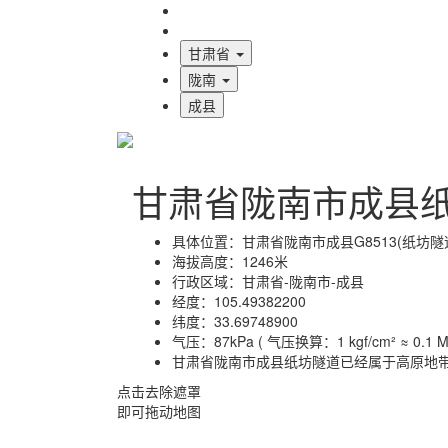
海拔首页
地图标注
甘肃省
陇南
成县
甘肃省陇南市成县
具体位置：
甘肃省陇南市成县G8513(纸坊隧
海拔高度：
1246米
行政区域：
甘肃省-陇南市-成县
经度：
105.49382200
纬度：
33.69748900
气压：
87kPa ( 气压换算：1 kgf/cm² ≈ 0.1 MP
甘肃省陇南市成县纸坊隧道已经属于高原地
点击去除遮罩
即可拖动地图