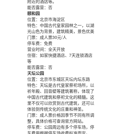
附近的酒店等。
能否露营：
否
颐和园
位置：
北京市海淀区
特色：
中国古代皇家园林之一，以湖
光山色为背景，建筑精美，景色优美
门票：
成人票30元/人
停车费：
免费
营业时间：
全天开放
住宿：
如家快捷酒店、7天连锁酒店
等
能否露营：
否
天坛公园
位置：
北京市东城区天坛内坛东路
特色：
天坛是古代皇家祭祀场所，以
祈年殿、回音壁等建筑著称，体现了
中国古代建筑和祭祀文化的精髓。这
里不仅可以欣赏到古代建筑，还可以
体验到传统文化的庄重和神圣。
门票：
成人票价格因季节不同有所调
整，具体价格可查询官方网站。
停车费：
公园周边有多个停车场，停
车费用根据停车场收费标准而定。