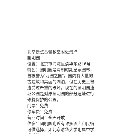
北京景点基督教堂附近景点
圆明园
位置：
北京市海淀区清华东路16号
特色：
圆明园是清朝时期皇家园林，
曾被誉为“万园之园”。园内有大量的
古建筑和美丽的湖泊，但在历史上曾
遭受过严重的破坏。现在的圆明园遗
址公园是对原圆明园的部分遗址进行
修复保护的公园。
门票：
免费
停车费：
免费
营业时间：
全天开放
住宿：
圆明园附近有许多酒店和民宿
可供选择，如北京清华大学附属中学