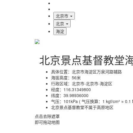
海拔首页
地图标注
北京市
北京
海淀
北京景点基督教堂
具体位置：
北京市海淀区万泉河路辅路
海拔高度：
56米
行政区域：
北京市-北京市-海淀区
经度：
116.31349800
纬度：
39.98936000
气压：
101kPa ( 气压换算：1 kgf/cm² ≈ 0.1 M
北京景点基督教堂不属于高原地区
点击去除遮罩
即可拖动地图