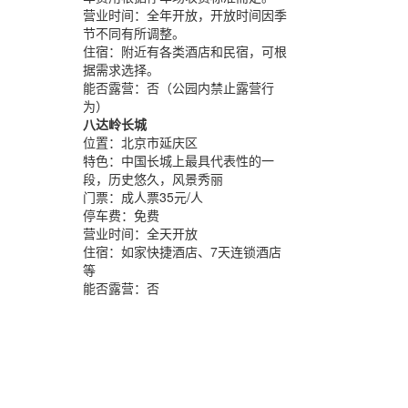
营业时间：
全年开放，开放时间因季
节不同有所调整。
住宿：
附近有各类酒店和民宿，可根
据需求选择。
能否露营：
否（公园内禁止露营行
为）
八达岭长城
位置：
北京市延庆区
特色：
中国长城上最具代表性的一
段，历史悠久，风景秀丽
门票：
成人票35元/人
停车费：
免费
营业时间：
全天开放
住宿：
如家快捷酒店、7天连锁酒店
等
能否露营：
否