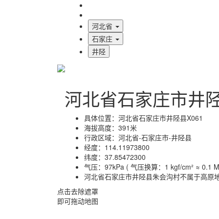
海拔首页
地图标注
河北省
石家庄
井陉
河北省石家庄市井
具体位置：
河北省石家庄市井陉县X061
海拔高度：
391米
行政区域：
河北省-石家庄市-井陉县
经度：
114.11973800
纬度：
37.85472300
气压：
97kPa ( 气压换算：1 kgf/cm² ≈ 0.1 MP
河北省石家庄市井陉县朱会沟村不属于高原
点击去除遮罩
即可拖动地图