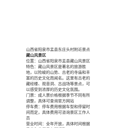
山西省阳泉市盂县东庄头村附近景点
藏山风景区
位置：
山西省阳泉市盂县藏山风景区
特色：
藏山风景区是著名的旅游胜
地，以险峻的山势、古老的寺庙和丰
富的历史文化而闻名。这里有古老的
藏经楼、观音洞、古战场等景点，可
以感受到浓厚的历史文化氛围。
门票：
成人票价格根据季节不同有所
调整，具体可查询官方网站
停车费：
停车费用根据车型和停留时
间而定，具体费用可咨询景区工作人
员
营业时间：
全年开放，具体时间根据