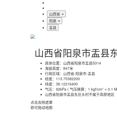
海拔首页
地图标注
山西省
阳泉
盂县
山西省阳泉市盂县
具体位置：
山西省阳泉市盂县S314
海拔高度：
847米
行政区域：
山西省-阳泉市-盂县
经度：
113.75382200
纬度：
38.12216400
气压：
92kPa ( 气压换算：1 kgf/cm² ≈ 0.1 MP
山西省阳泉市盂县东庄头村不属于高原地区
点击去除遮罩
即可拖动地图