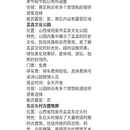
季节和节假日有所调整
住宿：
景区附近有多个宾馆和民宿供
游客选择
能否露营：
是，景区内设有露营区域
盂县文化公园
位置：
山西省阳泉市盂县文化公园
特色：
公园内集中展示了盂县的历史
文化、民俗风情和自然景观，是了解
盂县文化的好去处。园内设施完善，
绿化美化效果好，是休闲、游玩、拍
照的好场所。
门票：
免费
停车费：
停车费用较低，具体费用可
咨询公园管理人员
营业时间：
全天开放
住宿：
公园附近有多个宾馆和酒店供
游客选择
能否露营：
否
东庄头村古建筑群
位置：
山西省阳泉市盂县东庄头村
特色：
东庄头村保存了大量明清时期
的古建筑，包括传统的四合院、祠
堂、古街巷等，是感受古代建筑艺术