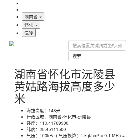
海拔首页
地图标注
湖南省
怀化
沅陵
搜索
湖南省怀化市沅陵县
黄姑路海拔高度多少
米
海拔高度：
148米
行政区域：
湖南省-怀化市-沅陵县
经度：
110.41769900
纬度：
28.45111500
气压：
100kPa ( 气压换算：1 kgf/cm² ≈ 0.1 MPa =