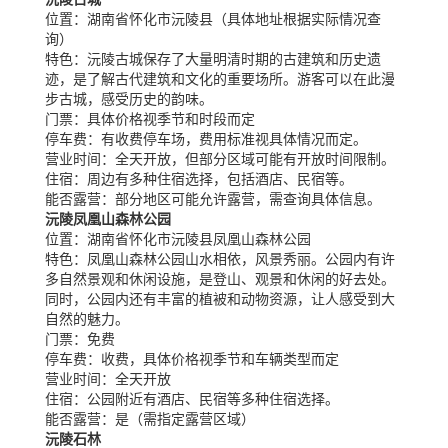
位置：
湖南省怀化市沅陵县（具体地址根据实际情况查
询）
特色：
沅陵古城保存了大量明清时期的古建筑和历史遗
迹，是了解古代建筑和文化的重要场所。游客可以在此漫
步古城，感受历史的韵味。
门票：
具体价格视季节和时段而定
停车费：
有收费停车场，费用标准视具体情况而定。
营业时间：
全天开放，但部分区域可能有开放时间限制。
住宿：
周边有多种住宿选择，包括酒店、民宿等。
能否露营：
部分地区可能允许露营，需查询具体信息。
沅陵凤凰山森林公园
位置：
湖南省怀化市沅陵县凤凰山森林公园
特色：
凤凰山森林公园山水相依，风景秀丽。公园内有许
多自然景观和休闲设施，是登山、观景和休闲的好去处。
同时，公园内还有丰富的植被和动物资源，让人感受到大
自然的魅力。
门票：
免费
停车费：
收费，具体价格视季节和车辆类型而定
营业时间：
全天开放
住宿：
公园附近有酒店、民宿等多种住宿选择。
能否露营：
是（需指定露营区域）
沅陵石林