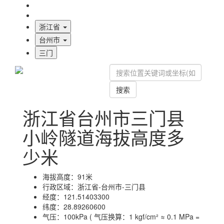
海拔首页
地图标注
浙江省
台州市
三门
搜索
浙江省台州市三门县
小岭隧道海拔高度多
少米
海拔高度：
91米
行政区域：
浙江省-台州市-三门县
经度：
121.51403300
纬度：
28.89260600
气压：
100kPa ( 气压换算：1 kgf/cm² ≈ 0.1 MPa =