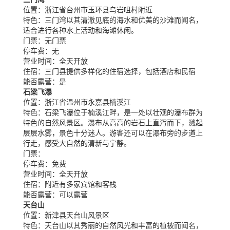
位置：
浙江省台州市玉环县乌岩咀村附近
特色：
三门湾以其清澈见底的海水和优美的沙滩而闻名，
适合进行各种水上活动和海滩休闲。
门票：
无门票
停车费：
无
营业时间：
全天开放
住宿：
三门县提供多样化的住宿选择，包括酒店和民宿
能否露营：
是
石梁飞瀑
位置：
浙江省温州市永嘉县楠溪江
特色：
石梁飞瀑位于楠溪江畔，是一处以壮观的瀑布群为
特色的自然风景区。瀑布从高高的岩石上直泻而下，溅起
层层水雾，景色十分迷人。游客还可以在瀑布旁的步道上
行走，感受大自然的清新与宁静。
门票：
停车费：
免费
营业时间：
全天开放
住宿：
附近有多家宾馆和客栈
能否露营：
可以露营
天台山
位置：
新津县天台山风景区
特色：
天台山以其秀丽的自然风光和丰富的植被而闻名，