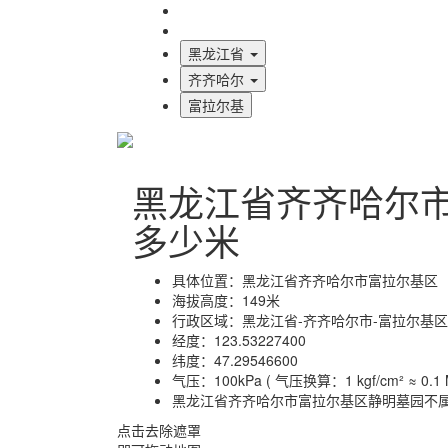
海拔首页
地图标注
黑龙江省
齐齐哈尔
富拉尔基
黑龙江省齐齐哈尔
多少米
具体位置：
黑龙江省齐齐哈尔市富拉尔基区
海拔高度：
149米
行政区域：
黑龙江省-齐齐哈尔市-富拉尔基区
经度：
123.53227400
纬度：
47.29546600
气压：
100kPa ( 气压换算：1 kgf/cm² ≈ 0.1 M
黑龙江省齐齐哈尔市富拉尔基区静明墓园不
点击去除遮罩