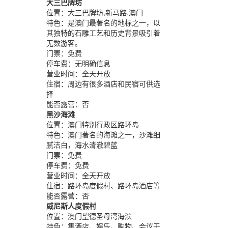
大三巴牌坊
位置：
大三巴牌坊,新马路,澳门
特色：
是澳门最著名的地标之一，以
其独特的石雕工艺和历史背景吸引着
无数游客。
门票：
免费
停车费：
无明确信息
营业时间：
全天开放
住宿：
周边有很多酒店和民宿可供选
择
能否露营：
否
黑沙海滩
位置：
澳门特别行政区路环岛
特色：
澳门著名的海滩之一，沙滩细
腻洁白，海水清澈碧蓝
门票：
免费
停车费：
免费
营业时间：
全天开放
住宿：
路环岛度假村、路环岛酒店等
能否露营：
否
威尼斯人度假村
位置：
澳门望德圣母湾海滨
特色：
集酒店、娱乐、购物、会议于