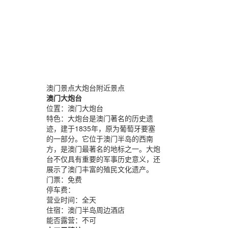
澳门景点大炮台附近景点
澳门大炮台
位置：
澳门大炮台
特色：
大炮台是澳门著名的历史遗
迹，建于1835年，原为葡萄牙要塞
的一部分。它位于澳门半岛的西南
方，是澳门最著名的地标之一。大炮
台不仅具有重要的军事历史意义，还
展示了澳门丰富的殖民文化遗产。
门票：
免费
停车费：
营业时间：
全天
住宿：
澳门半岛周边酒店
能否露营：
不可