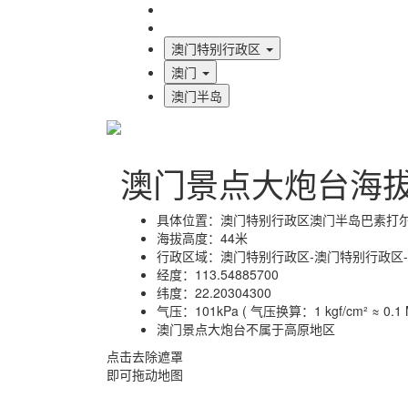
海拔首页
地图标注
澳门特别行政区
澳门
澳门半岛
澳门景点大炮台海
具体位置：
澳门特别行政区澳门半岛巴素打尔
海拔高度：
44米
行政区域：
澳门特别行政区-澳门特别行政区
经度：
113.54885700
纬度：
22.20304300
气压：
101kPa ( 气压换算：1 kgf/cm² ≈ 0.1 M
澳门景点大炮台不属于高原地区
点击去除遮罩
即可拖动地图