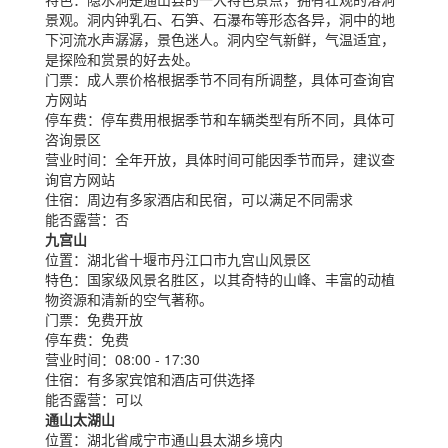
景观。洞内钟乳石、石笋、石瀑布等形态各异，洞中的地
下河流水声潺潺，景色迷人。洞内空气新鲜，气温适宜，
是探险和赏景的好去处。
门票：
成人票价格根据季节不同有所调整，具体可查询官
方网站
停车费：
停车费用根据季节和车辆类型有所不同，具体可
咨询景区
营业时间：
全年开放，具体时间可能因季节而异，建议查
询官方网站
住宿：
周边有多家酒店和民宿，可以满足不同需求
能否露营：
否
九宫山
位置：
湖北省十堰市丹江口市九宫山风景区
特色：
国家级风景名胜区，以其奇特的山峰、丰富的动植
物资源和清新的空气著称。
门票：
免费开放
停车费：
免费
营业时间：
08:00 - 17:30
住宿：
有多家宾馆和酒店可供选择
能否露营：
可以
通山太湖山
位置：
湖北省咸宁市通山县太湖乡境内