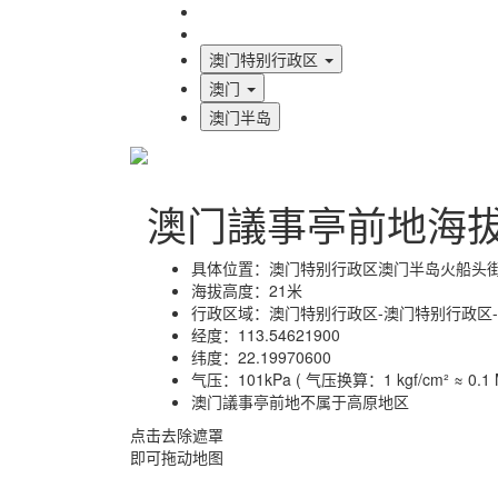
海拔首页
地图标注
澳门特别行政区
澳门
澳门半岛
澳门議事亭前地海
具体位置：
澳门特别行政区澳门半岛火船头
海拔高度：
21米
行政区域：
澳门特别行政区-澳门特别行政区
经度：
113.54621900
纬度：
22.19970600
气压：
101kPa ( 气压换算：1 kgf/cm² ≈ 0.1 M
澳门議事亭前地不属于高原地区
点击去除遮罩
即可拖动地图