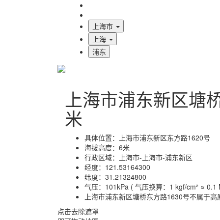
海拔首页
地图标注
上海市
上海
浦东
上海市浦东新区塘桥
米
具体位置：
上海市浦东新区东方路1620号
海拔高度：
6米
行政区域：
上海市-上海市-浦东新区
经度：
121.53164300
纬度：
31.21324800
气压：
101kPa ( 气压换算：1 kgf/cm² ≈ 0.1 M
上海市浦东新区塘桥东方路1630号不属于高
点击去除遮罩