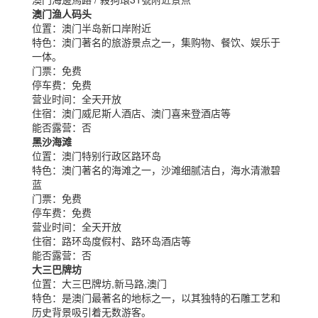
澳门渔人码头
位置：
澳门半岛新口岸附近
特色：
澳门著名的旅游景点之一，集购物、餐饮、娱乐于
一体。
门票：
免费
停车费：
免费
营业时间：
全天开放
住宿：
澳门威尼斯人酒店、澳门喜来登酒店等
能否露营：
否
黑沙海滩
位置：
澳门特别行政区路环岛
特色：
澳门著名的海滩之一，沙滩细腻洁白，海水清澈碧
蓝
门票：
免费
停车费：
免费
营业时间：
全天开放
住宿：
路环岛度假村、路环岛酒店等
能否露营：
否
大三巴牌坊
位置：
大三巴牌坊,新马路,澳门
特色：
是澳门最著名的地标之一，以其独特的石雕工艺和
历史背景吸引着无数游客。