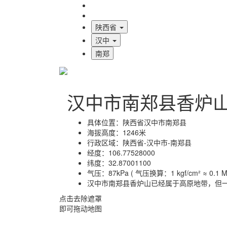
海拔首页
地图标注
陕西省
汉中
南郑
汉中市南郑县香炉
具体位置：
陕西省汉中市南郑县
海拔高度：
1246米
行政区域：
陕西省-汉中市-南郑县
经度：
106.77528000
纬度：
32.87001100
气压：
87kPa ( 气压换算：1 kgf/cm² ≈ 0.1 MP
汉中市南郑县香炉山已经属于高原地带，但
点击去除遮罩
即可拖动地图