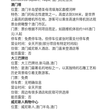
澳门塔
位置：
澳门半岛望德圣母湾填海区嘉模河畔
特色：
澳门的标志性建筑之一，高度达到338米，是世界
上最高的跳楼机所在地，游客可以乘坐高速升降机到达观
景台俯瞰整个澳门市区。
门票：
票价根据不同项目而定，如跳楼机体验约165澳门
元/人起
停车费：
免费停车场，但停车位紧张时需支付停车费
营业时间：
全天开放(部分项目有特定时间段)
住宿：
澳门威尼斯人酒店、澳门喜来登酒店等
能否露营：
否
大三巴牌坊
位置：
大三巴牌坊,新马路,澳门
特色：
是澳门最著名的地标之一，以其独特的石雕工艺和
历史背景吸引着无数游客。
门票：
免费
停车费：
无明确信息
营业时间：
全天开放
住宿：
周边有很多酒店和民宿可供选择
能否露营：
否
威尼斯人购物中心
位置：
威尼斯人,澳门半岛,澳门