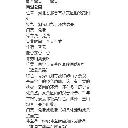
能否露营：
可露营
南湖公园
位置：
河北省邢台市桥东区顺德路附
近
特色：
湖光山色，环境优美
门票：
免费
停车费：
免费
营业时间：
全天开放
住宿：
暂无
能否露营：
否
青秀山风景区
位置：
南宁市青秀区凤岭南路6号
（近云景路）
特色：
青秀山拥有独特的山水景观，
是南宁市的绿色肺腑。这里有丰富的
植被，清幽的环境，还有多个历史文
化景点。风景区内的观音禅寺、千年
古榕等景点都极具特色。此外，登山
观景，美不胜收。
门票：
免费或收费（视具体活动或景
点而定）
停车费：
根据停车时间和区域收费
（费用可能会有所变动）