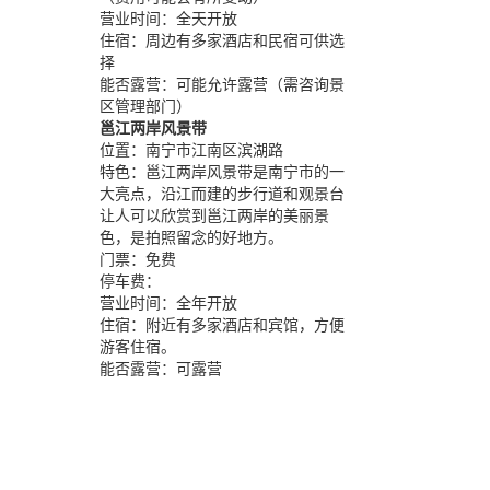
营业时间：
全天开放
住宿：
周边有多家酒店和民宿可供选
择
能否露营：
可能允许露营（需咨询景
区管理部门）
邕江两岸风景带
位置：
南宁市江南区滨湖路
特色：
邕江两岸风景带是南宁市的一
大亮点，沿江而建的步行道和观景台
让人可以欣赏到邕江两岸的美丽景
色，是拍照留念的好地方。
门票：
免费
停车费：
营业时间：
全年开放
住宿：
附近有多家酒店和宾馆，方便
游客住宿。
能否露营：
可露营