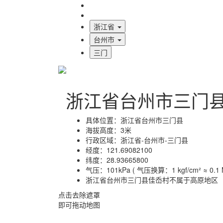
海拔首页
地图标注
浙江省
台州市
三门
浙江省台州市三门
具体位置：
浙江省台州市三门县
海拔高度：
3米
行政区域：
浙江省-台州市-三门县
经度：
121.69082100
纬度：
28.93665800
气压：
101kPa ( 气压换算：1 kgf/cm² ≈ 0.1 M
浙江省台州市三门县佳岙村不属于高原地区
点击去除遮罩
即可拖动地图