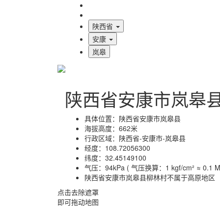
海拔首页
地图标注
陕西省
安康
岚皋
陕西省安康市岚皋
具体位置：
陕西省安康市岚皋县
海拔高度：
662米
行政区域：
陕西省-安康市-岚皋县
经度：
108.72056300
纬度：
32.45149100
气压：
94kPa ( 气压换算：1 kgf/cm² ≈ 0.1 MP
陕西省安康市岚皋县柳林村不属于高原地区
点击去除遮罩
即可拖动地图