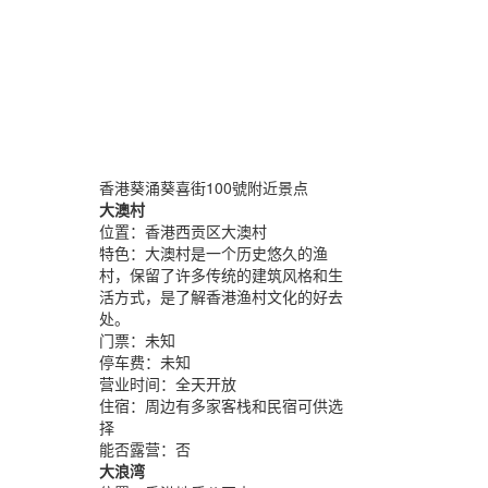
香港葵涌葵喜街100號附近景点
大澳村
位置：
香港西贡区大澳村
特色：
大澳村是一个历史悠久的渔
村，保留了许多传统的建筑风格和生
活方式，是了解香港渔村文化的好去
处。
门票：
未知
停车费：
未知
营业时间：
全天开放
住宿：
周边有多家客栈和民宿可供选
择
能否露营：
否
大浪湾