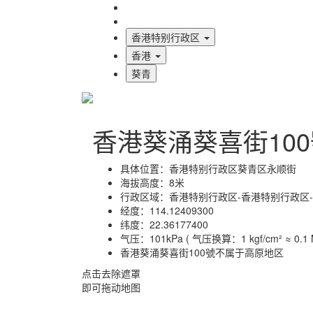
海拔首页
地图标注
香港特别行政区
香港
葵青
香港葵涌葵喜街10
具体位置：
香港特别行政区葵青区永顺街
海拔高度：
8米
行政区域：
香港特别行政区-香港特别行政区
经度：
114.12409300
纬度：
22.36177400
气压：
101kPa ( 气压换算：1 kgf/cm² ≈ 0.1 M
香港葵涌葵喜街100號不属于高原地区
点击去除遮罩
即可拖动地图