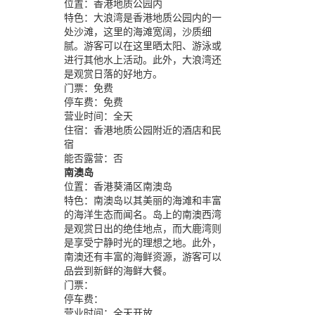
位置：
香港地质公园内
特色：
大浪湾是香港地质公园内的一
处沙滩，这里的海滩宽阔，沙质细
腻。游客可以在这里晒太阳、游泳或
进行其他水上活动。此外，大浪湾还
是观赏日落的好地方。
门票：
免费
停车费：
免费
营业时间：
全天
住宿：
香港地质公园附近的酒店和民
宿
能否露营：
否
南澳岛
位置：
香港葵涌区南澳岛
特色：
南澳岛以其美丽的海滩和丰富
的海洋生态而闻名。岛上的南澳西湾
是观赏日出的绝佳地点，而大鹿湾则
是享受宁静时光的理想之地。此外，
南澳还有丰富的海鲜资源，游客可以
品尝到新鲜的海鲜大餐。
门票：
停车费：
营业时间：
全天开放