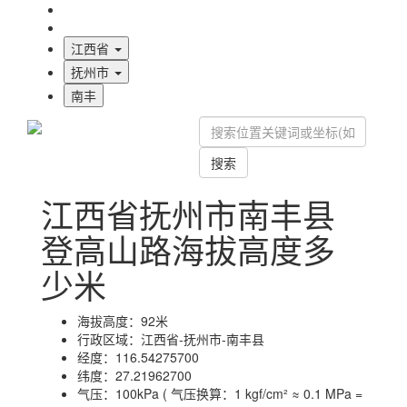
海拔首页
地图标注
江西省
抚州市
南丰
搜索
江西省抚州市南丰县
登高山路海拔高度多
少米
海拔高度：
92米
行政区域：
江西省-抚州市-南丰县
经度：
116.54275700
纬度：
27.21962700
气压：
100kPa ( 气压换算：1 kgf/cm² ≈ 0.1 MPa =