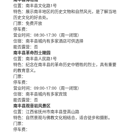
位置：
南丰县文化路1号
特色：
展示南丰地区的历史文物和自然风光，是了解当地
历史文化的好去处。
门票：
免费开放
停车费：
营业时间：
08:30-17:30（周一闭馆）
住宿：
南丰县城内有多家酒店可供选择
能否露营：
否
南丰县革命烈士陵园
位置：
南丰县人民路1号
特色：
纪念在南丰县的革命历史中牺牲的烈士，具有重要
的教育意义。
门票：
停车费：
营业时间：
09:00-17:00（周一闭馆）
住宿：
南丰县城内有多家宾馆
能否露营：
否
南丰县观音岩风景区
位置：
江西省抚州市南丰县登高山路
特色：
自然景观与佛教文化相结合，适合徒步和摄影。
门票：
停车费：