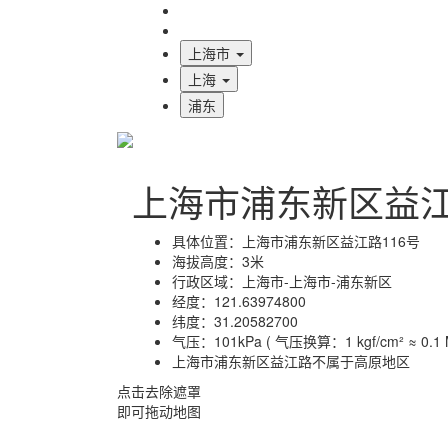
海拔首页
地图标注
上海市
上海
浦东
上海市浦东新区益
具体位置：
上海市浦东新区益江路116号
海拔高度：
3米
行政区域：
上海市-上海市-浦东新区
经度：
121.63974800
纬度：
31.20582700
气压：
101kPa ( 气压换算：1 kgf/cm² ≈ 0.1 M
上海市浦东新区益江路不属于高原地区
点击去除遮罩
即可拖动地图