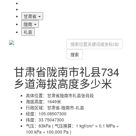
海拔首页
地图标注
甘肃省
陇南
礼县
搜索
甘肃省陇南市礼县734
乡道海拔高度多少米
具体位置：
甘肃省陇南市礼县张肖段
海拔高度：
1649米
行政区域：
甘肃省-陇南市-礼县
经度：
105.08507300
纬度：
33.75047300
气压：
83kPa ( 气压换算：1 kgf/cm² ≈ 0.1 MPa =
100 kPa = 100,000 Pa )