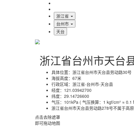
海拔首页
地图标注
浙江省
台州市
天台
浙江省台州市天台县
具体位置：
浙江省台州市天台县劳动路30号
海拔高度：
67米
行政区域：
浙江省-台州市-天台县
经度：
121.03942700
纬度：
29.14726600
气压：
101kPa ( 气压换算：1 kgf/cm² ≈ 0.1 M
浙江省台州市天台县劳动路278号不属于高
点击去除遮罩
即可拖动地图